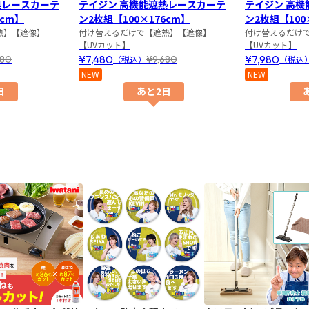
熱レースカーテ
テイジン 高機能遮熱レースカーテ
テイジン 高
3cm】
ン2枚組【100×176cm】
ン2枚組【100
熱】【遮像】
付け替えるだけで【遮熱】【遮像】
付け替えるだけ
【UVカット】
【UVカット】
¥7,480
¥7,980
980
¥9,680
（税込）
（税込
NEW
NEW
日
あと2日