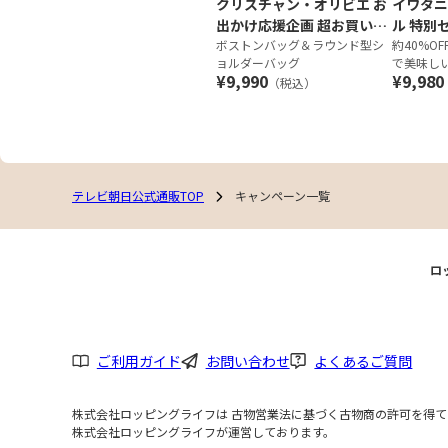
クリスチャン・オリビエ お
イワタニ
出かけ応援企画 超お買い得
ル 特別
2点セット
ボストンバッグ＆ラウンド型シ
約40%O
ョルダーバッグ
で美味し
¥9,990
¥9,980
カットの
（税込）
ト
テレビ朝日公式通販TOP
キャンペーン一覧
ロ
ご利用ガイド
お問い合わせ
よくあるご質問
株式会社ロッピングライフは 古物営業法に基づく古物商の許可を得ており
株式会社ロッピングライフが運営しております。