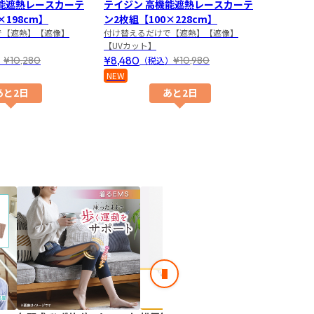
機能遮熱レースカーテ
テイジン 高機能遮熱レースカーテ
テイジン
×198cm】
ン2枚組【100×228cm】
ン2枚組【
で【遮熱】【遮像】
付け替えるだけで【遮熱】【遮像】
付け替え
【UVカット】
【UVカッ
¥8,480
¥10,80
¥10,280
¥10,980
）
（税込）
NEW
NEW
あと2日
あと2日
ライフフィ
レッチクロ
５つのエアー
っかり楽にス
次のスライド