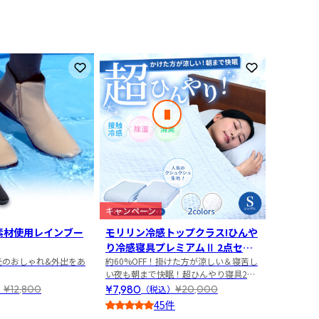
お気に入りに登録
お気に入りに
次のスライド
キャンペーン
キャンペ
素材使用レインブー
モリリン冷感トップクラス!ひんや
オーバー
り冷感寝具プレミアムⅡ 2点セッ
眼鏡の上
元のおしゃれ&外出をあ
ト シングル
約60%OFF！掛けた方が涼しい＆寝苦し
ハードケ
い夜も朝まで快眠！超ひんやり寝具2点
¥9,900
セット
¥7,980
¥12,800
¥20,000
）
（税込）
45件
4.5
4.5