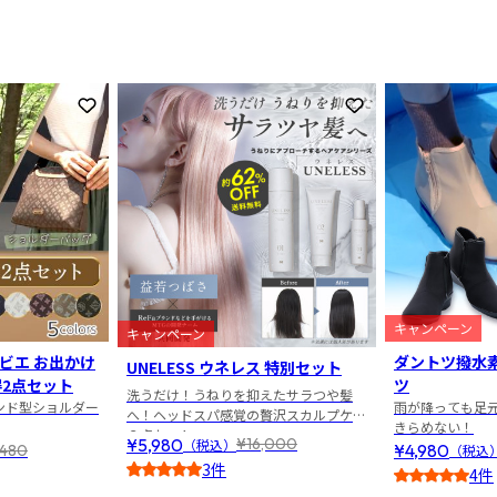
お気に入りに登録
お気に入りに登録
キャンペーン
キャンペーン
ビエ お出かけ
ダントツ撥水
UNELESS ウネレス 特別セット
得2点セット
ツ
洗うだけ！うねりを抑えたサラつや髪
ンド型ショルダー
雨が降っても足
へ！ヘッドスパ感覚の贅沢スカルプケア
きらめない！
３点セット
¥5,980
¥16,000
（税込）
¥4,980
,480
（税込
3件
4件
5
3.5