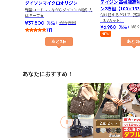
テイジン 高機能遮
ダイソンマイクロオリジン
ン2枚組【100×13
軽量コードレスながらダイソンの吸引力
付け替えるだけで【遮
はキープ★
【UVカット】
¥37,800
¥64,900
（税込）
¥6,980
¥8,
（税込）
7件
NEW
5
あと2日
あと2
あなたにおすすめ！
前のスライド