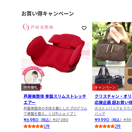
お買い得キャンペーン
お気に入りに登録
完売御礼
キャンペーン
芦屋美整体 骨盤スリムストレッチ
クリスチャン・オリ
エアー
応援企画 超お買い
芦屋美整体の手技を基にしたプログラム
ボストンバッグ＆ラウ
で骨盤を整え、くびれシェイプ！
バッグ
¥6,980
¥9,990
¥27,280
¥38
（税込）
（税込）
1件
2件
5
4