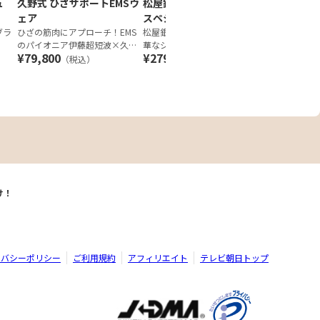
ュ
久野式 ひざサポートEMSウ
松屋銀座外商部 ジュエリー
ェア
スペシャルセット第二弾 純
ブラ
ひざの筋肉にアプローチ！EMS
金タイプ
松屋銀座外商部が厳選した超豪
のパイオニア伊藤超短波×久野
華なジュエリーセット！
¥79,800
¥279,800
¥15,800
秀隆
（税込）
（税込）
け！
イバシーポリシー
ご利用規約
アフィリエイト
テレビ朝日トップ