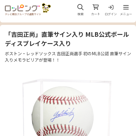
メニュ
検索
カート
ログイン
メニュー
テレビ朝日グループの通販サイト
「吉田正尚」直筆サイン入り MLB公式ボール
ディスプレイケース入り
ボストン・レッドソックス 吉田正尚選手 初のMLB公認 直筆サイン
入りメモラビリアが登場！！