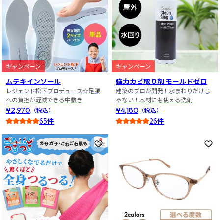
キャンペーン
キャンペーン
ムテキインソール
強力カビ取り剤 モールドゼロ
レジェンド松下プロデュース☆足腰
建築のプロが開発！水まわりだけじ
への負担が軽減できる中敷き
ゃない！木材にも使える洗剤
¥2,970
¥4,180
（税込）
（税込）
65件
26件
4.5
4.5
お気に入りに登録
お