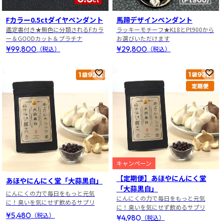
Fカラー0.5ctダイヤペンダント
馬蹄デザインペンダント
鑑定書付き★無色に分類されるFカラ
ラッキーモチーフ★K18とPt900から
ー＆GOODカット＆プラチナ
お選びいただけます
¥99,800
¥29,800
（税込）
（税込）
お気に入りに登録
お
キャンペーン
【定期便】あほやにんにく堂
あほやにんにく堂「大蒜黒白」
「大蒜黒白」
にんにくの力で毎日をもっと元気
にんにくの力で毎日をもっと元気
に！臭いを気にせず飲めるサプリ
に！臭いを気にせず飲めるサプリ
¥5,480
（税込）
¥4,980
（税込）