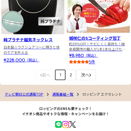
城咲仁のSコーティング包丁
純プラチナ磁気ネックレス
約39％OFF！サビにくく長持ち！岐
日本製☆ラグジュアリーに輝きと体
阜県関市の職人が1本1本仕上げた切
のケアを叶える
れ味鋭い包丁！
¥8,980
（税込）
¥228,000
（税込）
5件
4
前へ
次へ
1
2
テレビ朝日公式通販TOP
通販番組一覧
ロッピング エクセレント
ロッピングのSNSも要チェック！
イチオシ商品やオトクな情報・キャンペーンをお届け！