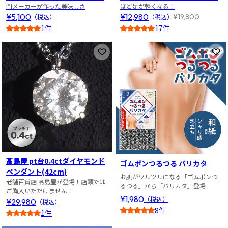
門メーカーが作った美味しさ
ほど足が軽くなる！
¥5,100
¥12,980
¥19,800
（税込）
（税込）
1件
17件
5
4
お気に入りに登録
お
髙島屋 pt台0.4ctダイヤモンド
ゴムポンつるつる バリカタ
ペンダント(42cm)
お肌がツルツルになる「ゴムポンつ
老舗百貨店 髙島屋が登場！店頭では
るつる」から「バリカタ」登場
ご購入いただけません！
¥1,980
（税込）
¥29,980
（税込）
8件
1件
4.5
3