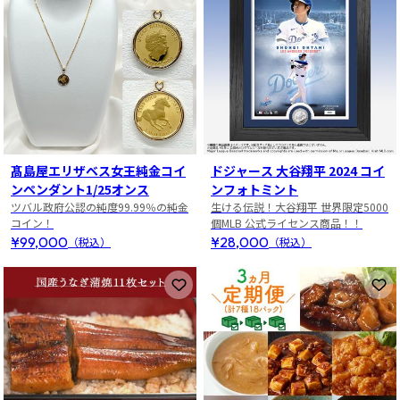
髙島屋エリザベス女王純金コイ
ドジャース 大谷翔平 2024 コイ
ンペンダント1/25オンス
ンフォトミント
ツバル政府公認の純度99.99％の純金
生ける伝説！大谷翔平 世界限定5000
コイン！
個MLB 公式ライセンス商品！！
¥99,000
¥28,000
（税込）
（税込）
お気に入りに登録
お