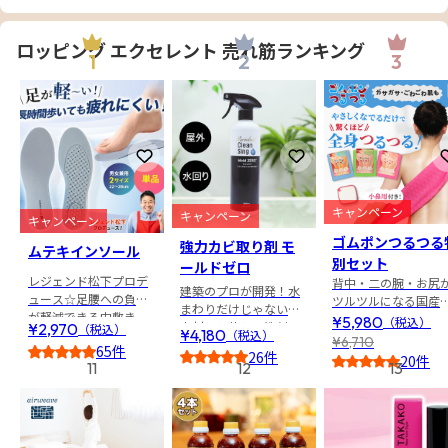
ロッピング エクセレント 売れ筋ランキング
1
2
3
お気に入りに登録
お気に入りに登録
キャンペーン
キャンペーン
キャンペーン
ゴムポンつるつる
強力カビ取り剤 モ
ムテキインソール
別セット
ールドゼロ
レジェンド松下プロデ
背中・二の腕・お尻
建築のプロが開発！水
ュース☆足腰への負担
ツルツルになる国産
まわりだけじゃない！
が軽減できる中敷き
オル
¥5,980
（税込）
木材にも使える洗剤
¥2,970
（税込）
¥4,180
（税込）
¥6,710
65件
26件
20件
11
12
13
4.5
4.5
5.0