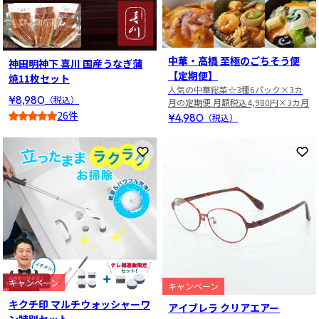
中華・高橋 至極のごちそう便
神田明神下 喜川 国産うなぎ蒲
【定期便】
焼11枚セット
人気の中華総菜☆3種6パック×3カ
¥8,980
（税込）
月の定期便 月額税込4,980円×3カ月
26件
¥4,980
（税込）
4.5
お気に入りに登録
お
キャンペーン
キャンペーン
キクチ印 マルチウォッシャーワ
アイブレラ クリアエアー