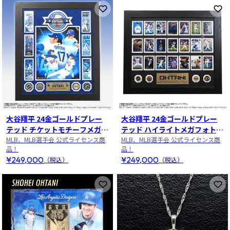
お気に入りに登録
お
大谷翔平 24金ゴールドプレー
大谷翔平 24金ゴールドプレー
テッド チケットモチーフメガフ
テッド ハイライトメガフォトミ
ォトミント
MLB、MLB選手会 公式ライセンス商
ント
MLB、MLB選手会 公式ライセンス商
品！
品！
¥249,000
¥249,000
（税込）
（税込）
お気に入りに登録
お