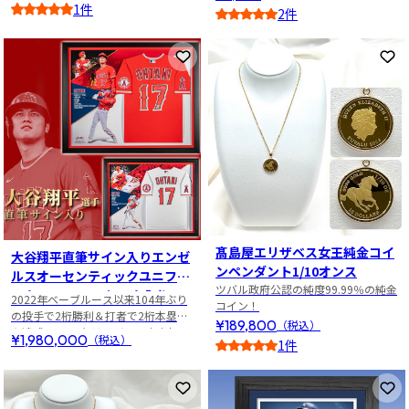
1件
2件
5
5
お気に入りに登録
お
髙島屋エリザベス女王純金コイ
大谷翔平直筆サイン入りエンゼ
ンペンダント1/10オンス
ルスオーセンティックユニフォ
ツバル政府公認の純度99.99％の純金
ーム2023MVPフレーム入り
2022年ベーブルース以来104年ぶり
コイン！
の投手で2桁勝利＆打者で2桁本塁打
¥189,800
（税込）
を達成、2024年はメジャー史上初
¥1,980,000
（税込）
1件
「50本塁打50盗塁」達成！さらに2
5
年連続 満票での3度目MVPを獲得！
お気に入りに登録
お