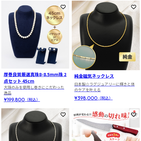
お気に入りに登録
お
厚巻良質厳選真珠8-8.5mm珠 2
純金磁気ネックレス
点セット 45cm
日本製☆ラグジュアリーに輝きと体
大珠のみを使用し巻きにこだわった
のケアを叶える
逸品
¥398,000
（税込）
¥199,800
（税込）
お気に入りに登録
お