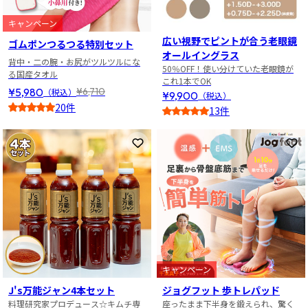
キャンペーン
広い視野でピントが合う老眼鏡
ゴムポンつるつる特別セット
オールイングラス
背中・二の腕・お尻がツルツルにな
50％OFF！使い分けていた老眼鏡が
る国産タオル
これ1本でOK
¥5,980
¥6,710
（税込）
¥9,900
（税込）
20件
13件
5
4
お気に入りに登録
お
キャンペーン
J's万能ジャン4本セット
ジョグフット 歩トレパッド
料理研究家プロデュース☆キムチ専
座ったまま下半身を鍛えられ、驚く