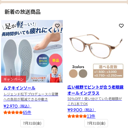
新着の放送商品
お気に入りに登録
お
キャンペーン
広い視野でピントが合う老眼鏡
ムテキインソール
オールイングラス
レジェンド松下プロデュース☆足腰
50％OFF！使い分けていた老眼鏡が
への負担が軽減できる中敷き
これ1本でOK
¥2,970
（税込）
¥9,900
（税込）
65件
13件
4.5
4
7月31日(金)
7月31日(金)