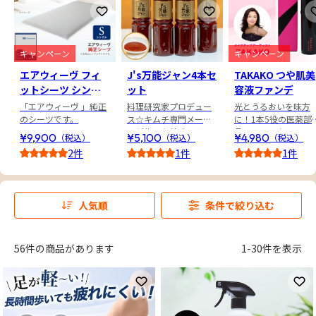
お気に入りに登録
お気に入りに登録
キャンペーン
キャンペーン
エアウィーヴ フィ
J's万能ジャン4本セ
TAKAKO つや肌美
ットシーツ シング
ット
容液ファンデ
ル
「エアウィーヴ 」純正
料理研究家プロデュー
光とうるおいを味方
のシーツです。
ス☆キムチ専門メーカ
に！1本5役の医薬部
ーが作った美味しさ
品スティックファン
¥9,900
¥5,100
¥4,980
（税込）
（税込）
（税込）
2件
1件
1件
3.5
5.0
5.0
人気順
条件で絞り込む
56件の商品があります
1-30件を表示
お気に入りに登録
お