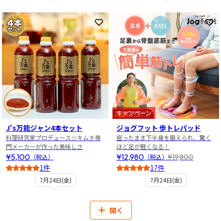
お気に入りに登録
お
キャンペーン
J's万能ジャン4本セット
ジョグフット 歩トレパッド
料理研究家プロデュース☆キムチ専
座ったまま下半身を鍛えられ、驚く
門メーカーが作った美味しさ
ほど足が軽くなる！
¥5,100
¥12,980
¥19,800
（税込）
（税込）
1件
17件
5
4
7月24日(金)
7月24日(金)
開く