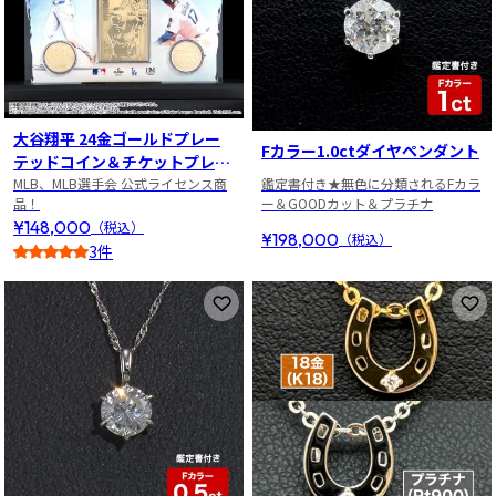
大谷翔平 24金ゴールドプレー
Fカラー1.0ctダイヤペンダント
テッドコイン＆チケットプレー
トセット
MLB、MLB選手会 公式ライセンス商
鑑定書付き★無色に分類されるFカラ
品！
ー＆GOODカット＆プラチナ
¥148,000
（税込）
¥198,000
（税込）
3件
3
お気に入りに登録
お