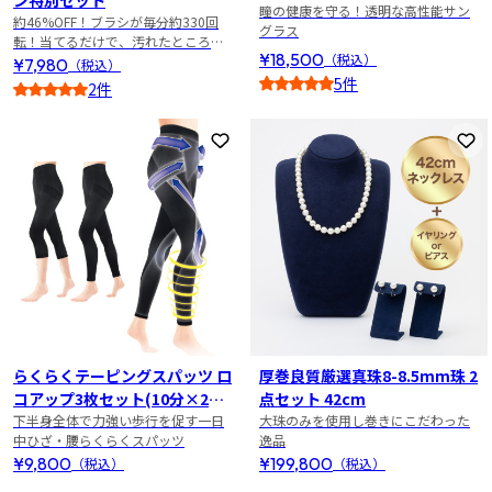
ン特別セット
瞳の健康を守る！透明な高性能サン
約46%OFF！ブラシが毎分約330回
グラス
転！当てるだけで、汚れたところを
¥18,500
（税込）
パワフルに洗浄
¥7,980
（税込）
5件
2件
4.5
2.5
お気に入りに登録
お
らくらくテーピングスパッツ ロ
厚巻良質厳選真珠8-8.5mm珠 2
コアップ3枚セット(10分×2
点セット 42cm
枚・7分×1枚)
下半身全体で力強い歩行を促す一日
大珠のみを使用し巻きにこだわった
中ひざ・腰らくらくスパッツ
逸品
¥9,800
¥199,800
（税込）
（税込）