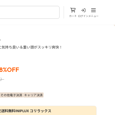
メニューを開
カート
ログイン
メニュー
ス
うに気持ち良い＆重い頭がスッキリ爽快！
8%OFF
込）
その他電子決済
キャリア決済
送料無料!NIPLUX コリラックス