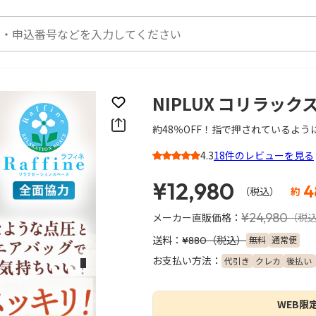
NIPLUX コリラック
お気に入りに登録
約48％OFF！指で押されているよ
4.3
18件のレビューを見る
3
¥12,980
4
（税込）
約
¥24,980
メーカー直販価格：
（税
送料：
（税込）
無料
通常便
¥880
お支払い方法：
代引き
クレカ
後払い
次のスライド
WEB限定