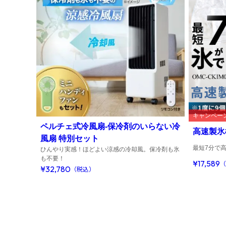
キャンペー
ペルチェ式冷風扇-保冷剤のいらない冷
高速製氷
風扇 特別セット
最短7分で
ひんやり実感！ほどよい涼感の冷却風。保冷剤も氷
も不要！
¥17,589
（
¥32,780
（税込）