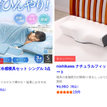
キャンペーン
ン
nishikawa ナチュラルフィ
 冷感寝具セット シングル 3点
ート
寝具の老舗西川が開発!☆首をしっかり
質枕
シリカゲルで爽やか！猛暑におすすめ
¥6,980
（税込）
税込）
19件
4.5