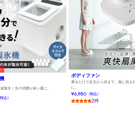
ン
ボディファン
機
乗るだけで足元から頭まで、風に包ま
に。
高速製氷！氷の消費が多い夏に。
¥6,980
（税込）
税込）
2件
5