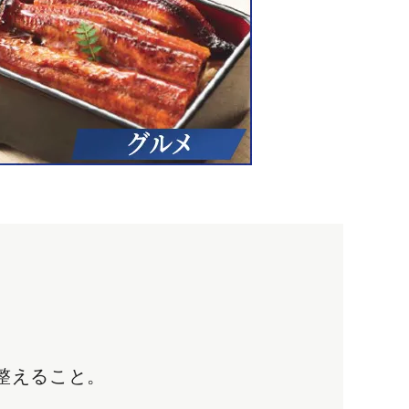
。
整えること。
。