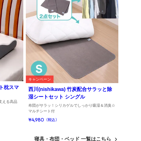
キャンペーン
ット枕スマ
西川(nishikawa) 竹炭配合サラッと除
湿シートセット シングル
支える高品
布団がサラッ！シリカゲルでしっかり吸湿＆消臭☆
マルチシート付
¥4,980
（税込）
寝具・布団・ベッド 一覧はこちら