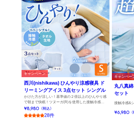
キャンペーン
キャンペー
西川(nishikawa) ひんやり涼感寝具 ド
丸八真綿
リーミングアイス 3点セット シングル
セット
かけた方が涼しい！基準値の２倍以上のひんやり感
で朝まで快眠！ツヌーガ(R)を使用した接触冷感寝
接触冷感&
具！
¥8,980
（税込）
¥6,980
（
28件
5