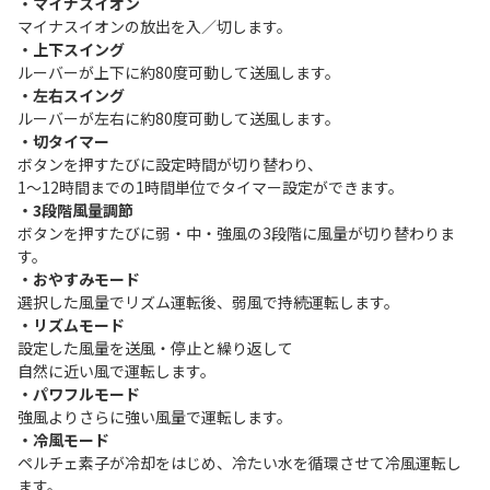
・マイナスイオン
マイナスイオンの放出を入／切します。
・上下スイング
ルーバーが上下に約80度可動して送風します。
・左右スイング
ルーバーが左右に約80度可動して送風します。
・切タイマー
ボタンを押すたびに設定時間が切り替わり、
1～12時間までの1時間単位でタイマー設定ができます。
・3段階風量調節
ボタンを押すたびに弱・中・強風の3段階に風量が切り替わりま
す。
・おやすみモード
選択した風量でリズム運転後、弱風で持続運転します。
・リズムモード
設定した風量を送風・停止と繰り返して
自然に近い風で運転します。
・パワフルモード
強風よりさらに強い風量で運転します。
・冷風モード
ペルチェ素子が冷却をはじめ、冷たい水を循環させて冷風運転し
ます。