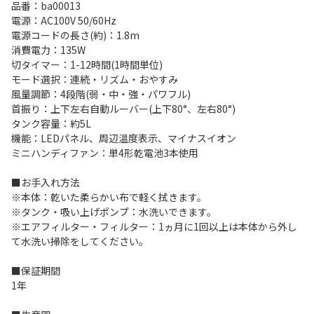
品番：ba00013
電源：AC100V 50/60Hz
電源コードの長さ(約)：1.8m
消費電力：135W
切タイマー：1-12時間(1時間単位)
モード選択：連続・リズム・おやすみ
風量調節：4段階(弱・中・強・パワフル)
首振り：上下左右自動ルーバー(上下80°、左右80°)
タンク容量：約5L
機能：LEDパネル、周辺温度表示、マイナスイオン
ミニハンディファン：単4形乾電池3本使用
■お手入れ方法
※本体：乾いた柔らかい布で軽く拭きます。
※タンク・吸い上げポンプ：水洗いできます。
※エアフィルター・フィルター：1ヵ月に1回以上は本体から外し
て水洗い掃除をしてください。
■保証期間
1年