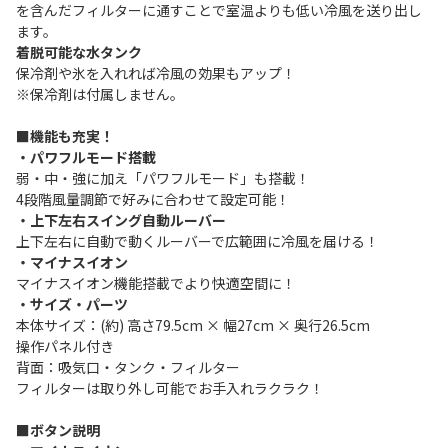
を含んだフィルターに通すことで室温よりも低い冷風を送り出し
ます。
着脱可能な水タンク
保冷剤や氷を入れれば冷風の効果もアップ！
※保冷剤は付属しません。
■機能も充実！
・パワフルモード搭載
弱・中・強に加え「パワフルモード」も搭載！
4段階風量調節で好みに合わせて設定可能！
・上下左右スイング自動ルーバー
上下左右に自動で動くルーバーで広範囲に冷風を届ける！
・マイナスイオン
マイナスイオン機能搭載でより快適空間に！
・サイズ・パーツ
本体サイズ：(約) 高さ79.5cm × 幅27cm × 奥行26.5cm
操作パネル付き
背面：吸気口・タンク・フィルター
フィルターは取り外し可能でお手入れラクラク！
■ボタン説明