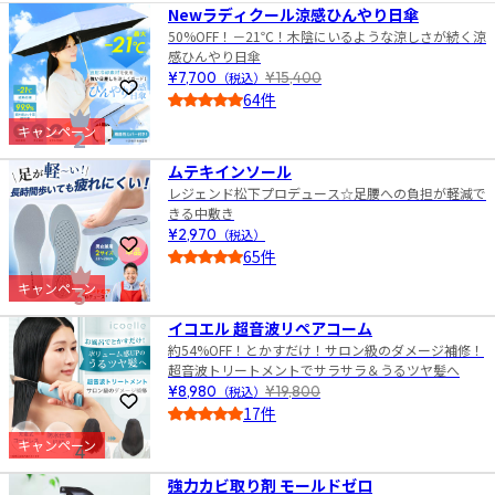
Newラディクール涼感ひんやり日傘
50%OFF！－21℃！木陰にいるような涼しさが続く涼
感ひんやり日傘
¥7,700
（税込）
¥15,400
お気に入りに登録
64件
4.0
キャンペーン
2
ムテキインソール
レジェンド松下プロデュース☆足腰への負担が軽減で
きる中敷き
¥2,970
（税込）
お気に入りに登録
65件
4.5
キャンペーン
3
イコエル 超音波リペアコーム
約54%OFF！とかすだけ！サロン級のダメージ補修！
超音波トリートメントでサラサラ＆うるツヤ髪へ
¥8,980
（税込）
¥19,800
お気に入りに登録
17件
4.0
キャンペーン
4
強力カビ取り剤 モールドゼロ