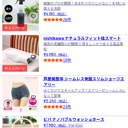
建築のプロが開発！水まわりだけじゃない！木材にも
使える洗剤
¥4,180
（税込）
お気に入りに登録
26件
4.5
キャンペーン
5
nishikawa ナチュラルフィット枕スマート
寝具の老舗西川が開発!☆首をしっかり支える高品質
枕
¥6,980
（税込）
お気に入りに登録
19件
4.5
キャンペーン
6
芦屋美整体 シームレス骨盤スリムショーツエ
アリー
はくだけでスタイルアップ！エアリーがシームレスに
なって登場
お気に入りに登録
¥5,240
（税込）
23件
7
4.5
ビバ ナノバブルウォッシュホース
¥7,980
（税込）
¥16,500