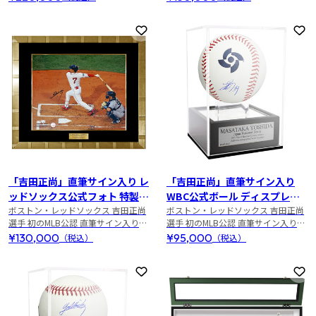
お気に入りに登録
お
「吉田正尚」直筆サイン入り レ
「吉田正尚」直筆サイン入り
ッドソックス公式フォト 特製フ
WBC公式ボール ディスプレイ
レーム
ボストン・レッドソックス 吉田正尚
ケース入り
ボストン・レッドソックス 吉田正尚
選手 初のMLB公認 直筆サイン入りメ
選手 初のMLB公認 直筆サイン入りメ
モラビリアが登場！！
モラビリアが登場！！
¥130,000
¥95,000
（税込）
（税込）
お気に入りに登録
お