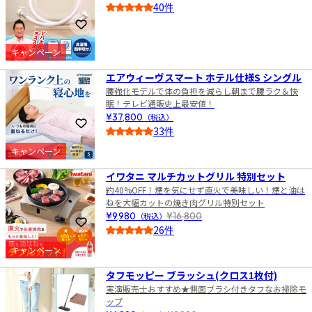
40件
4.5
お気に入りに登録
キャンペーン
8
エアウィーヴスマート ホテル仕様S シングル
腰強化モデルで体の負担を減らし朝まで腰ラク＆快
眠！テレビ通販史上最安値！
¥37,800
（税込）
お気に入りに登録
33件
5.0
キャンペーン
9
イワタニ マルチカットグリル 特別セット
約40%OFF！煙を気にせず直火で美味しい！煙と油は
ねを大幅カットの焼き肉グリル特別セット
¥9,980
（税込）
¥16,800
お気に入りに登録
26件
5.0
キャンペーン
10
タフモッピー ブラッシュ(クロス1枚付)
実演販売士おすすめ★側面ブラシ付きタフなお掃除モ
ップ