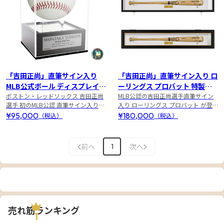
「吉田正尚」直筆サイン入り
「吉田正尚」直筆サイン入り ロ
MLB公式ボール ディスプレイケ
ーリングス プロバット 特製フ
ース入り
ボストン・レッドソックス 吉田正尚
レーム
MLB公認の吉田正尚選手直筆サイン
選手 初のMLB公認 直筆サイン入りメ
入り ローリングス プロバット が登
モラビリアが登場！！
場！
¥95,000
¥180,000
（税込）
（税込）
前へ
次へ
1
売れ筋ランキング
1