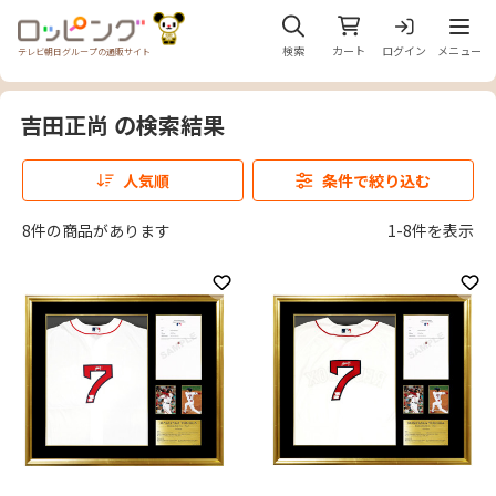
メニュ
検索
カート
ログイン
メニュー
テレビ朝日グループの通販サイト
吉田正尚 の検索結果
人気順
条件で絞り込む
8件の商品があります
1-8件を表示
お気に入りに登録
お