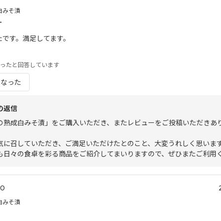
白みそ漬
す
たです。満足してます。
ったと回答しています
になった
の返信
の熟成白みそ漬」をご購入いただき、またレビューをご投稿いただきあ
。
気に召していただき、ご満足いただけたとのこと、大変うれしく思いま
も日々の食卓を彩る商品をご紹介してまいりますので、ぜひまたご利用
.0
白みそ漬