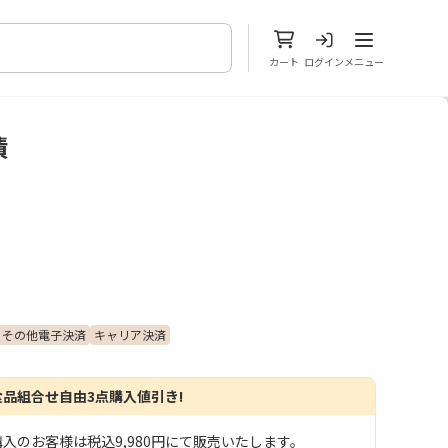
メニューを開
カート
ログイン
メニュー
漬
その他電子決済
キャリア決済
食品組合せ自由3点購入値引き!
入のお客様は税込9,980円にて販売いたします。