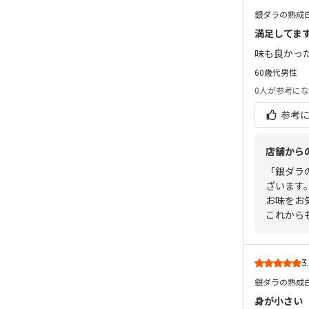
銀ダラの熟成
満足してま
味も良かっ
60歳代
男性
0人
が参考にな
参考
店舗から
「銀ダラ
ざいます
お味をお
これから
3
銀ダラの熟成
身が小さい