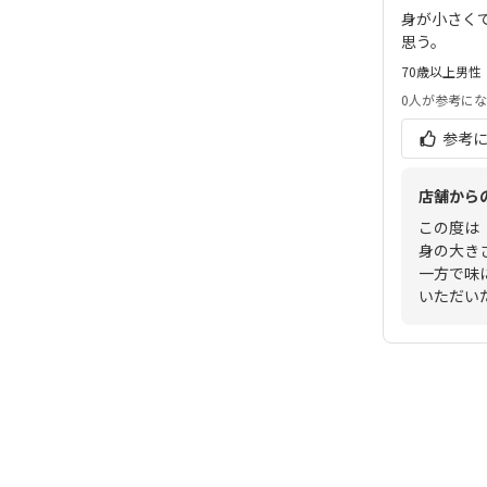
身が小さく
思う。
70歳以上
男性
0人
が参考にな
参考
店舗から
この度は
身の大き
一方で味
いただい