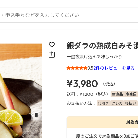
銀ダラの熟成白みそ
お気に入りに登録
一昼夜漬け込んで味しっかり
3.5
2件のレビューを見る
3
¥3,980
（税込）
送料：
（税込）
産直品
冷凍便
¥1,200
お支払い方法：
代引き
クレカ
後払い
次のスライド
対象
一度のご注文で対象商品を3点ご購