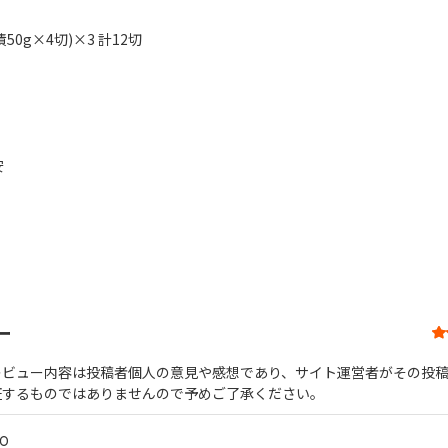
50g×4切)×3 計12切
く
安
ー
レビュー内容は投稿者個人の意見や感想であり、サイト運営者がその投
証するものではありませんので予めご了承ください。
.0