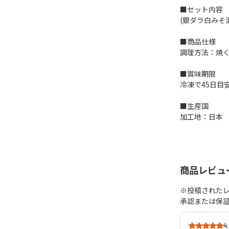
■セット内容
(銀ダラ白みそ漬
■商品仕様
調理方法：焼
■賞味期限
冷凍で45日目
■生産国
加工地：日本
商品レビュ
※投稿された
承認または保
4