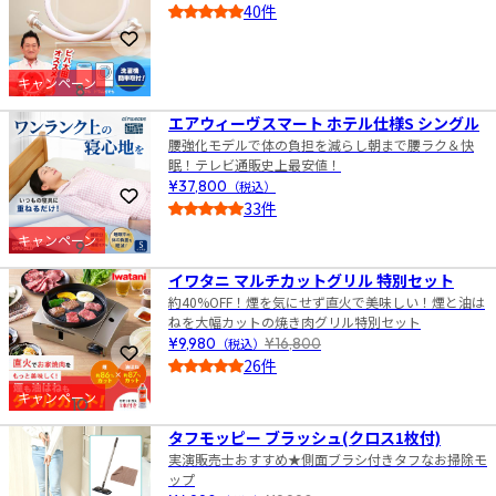
40件
4.5
お気に入りに登録
キャンペーン
8
エアウィーヴスマート ホテル仕様S シングル
腰強化モデルで体の負担を減らし朝まで腰ラク＆快
眠！テレビ通販史上最安値！
¥37,800
（税込）
お気に入りに登録
33件
5.0
キャンペーン
9
イワタニ マルチカットグリル 特別セット
約40%OFF！煙を気にせず直火で美味しい！煙と油は
ねを大幅カットの焼き肉グリル特別セット
¥9,980
（税込）
¥16,800
お気に入りに登録
26件
5.0
キャンペーン
10
タフモッピー ブラッシュ(クロス1枚付)
実演販売士おすすめ★側面ブラシ付きタフなお掃除モ
ップ