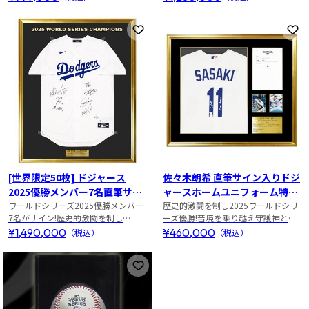
お気に入りに登録
お
[世界限定50枚] ドジャース
佐々木朗希 直筆サイン入りドジ
2025優勝メンバー7名直筆サイ
ャースホームユニフォーム特製
ン入りホームユニフォーム
ワールドシリーズ2025優勝メンバー
フレーム(25 WS CHAMPS 添書
歴史的激闘を制し2025ワールドシリ
7名がサイン!歴史的激闘を制し
ーズ優勝!苦境を乗り越え守護神とし
き入り)
MLB25年ぶりのWS連覇!
て覚醒した「令和の怪物」
¥1,490,000
¥460,000
（税込）
（税込）
お気に入りに登録