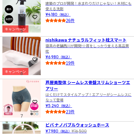
建築のプロが開発！水まわりだけじゃない！木材にも
使える洗剤
¥4,180
（税込）
お気に入りに登録
26件
4.5
キャンペーン
5
nishikawa ナチュラルフィット枕スマート
寝具の老舗西川が開発!☆首をしっかり支える高品質
枕
¥6,980
（税込）
お気に入りに登録
19件
4.5
キャンペーン
6
芦屋美整体 シームレス骨盤スリムショーツエ
アリー
はくだけでスタイルアップ！エアリーがシームレスに
なって登場
お気に入りに登録
¥5,240
（税込）
23件
7
4.5
ビバ ナノバブルウォッシュホース
¥7,980
（税込）
¥16,500