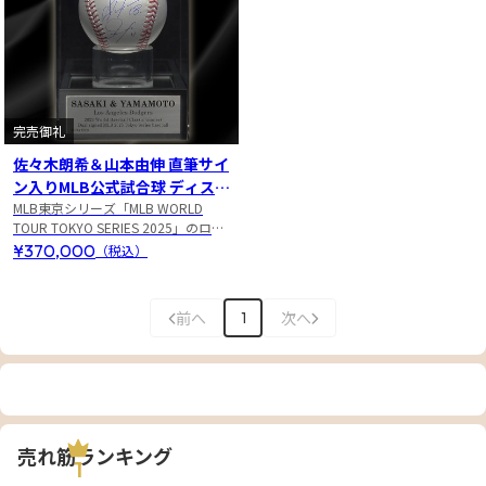
完売御礼
佐々木朗希＆山本由伸 直筆サイ
ン入りMLB公式試合球 ディスプ
レイケース入り
MLB東京シリーズ「MLB WORLD
TOUR TOKYO SERIES 2025」のロゴ
入り公式試合球
¥370,000
（税込）
前へ
次へ
1
売れ筋ランキング
1