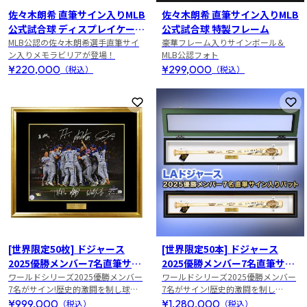
佐々木朗希 直筆サイン入りMLB
佐々木朗希 直筆サイン入りMLB
公式試合球 ディスプレイケース
公式試合球 特製フレーム
入り
MLB公認の佐々木朗希選手直筆サイ
豪華フレーム入りサインボール＆
ン入りメモラビリアが登場！
MLB公認フォト
¥220,000
¥299,000
（税込）
（税込）
お気に入りに登録
お
[世界限定50枚] ドジャース
[世界限定50本] ドジャース
2025優勝メンバー7名直筆サイ
2025優勝メンバー7名直筆サイ
ン入りフォト
ワールドシリーズ2025優勝メンバー
ン入りバット
ワールドシリーズ2025優勝メンバー
7名がサイン!歴史的激闘を制し球団
7名がサイン!歴史的激闘を制し
史上初となるWS連覇達成!
MLB25年ぶりのWS連覇!
¥999,000
¥1,280,000
（税込）
（税込）