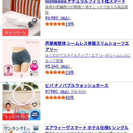
nishikawa ナチュラルフィット枕スマート
寝具の老舗西川が開発!☆首をしっかり支える高品質
枕
¥6,980
（税込）
お気に入りに登録
19件
4.5
キャンペーン
6
芦屋美整体 シームレス骨盤スリムショーツエ
アリー
はくだけでスタイルアップ！エアリーがシームレスに
なって登場
お気に入りに登録
¥5,240
（税込）
23件
7
4.5
ビバ ナノバブルウォッシュホース
¥7,980
（税込）
¥16,500
40件
4.5
お気に入りに登録
キャンペーン
8
エアウィーヴスマート ホテル仕様S シングル