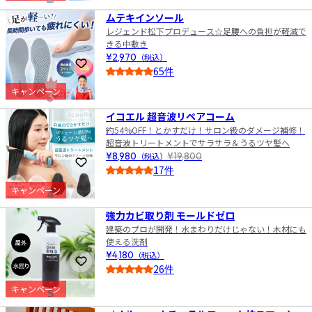
ムテキインソール
レジェンド松下プロデュース☆足腰への負担が軽減で
きる中敷き
¥2,970
（税込）
お気に入りに登録
65件
4.5
キャンペーン
3
イコエル 超音波リペアコーム
約54%OFF！とかすだけ！サロン級のダメージ補修！
超音波トリートメントでサラサラ＆うるツヤ髪へ
¥8,980
（税込）
¥19,800
お気に入りに登録
17件
4.0
キャンペーン
4
強力カビ取り剤 モールドゼロ
建築のプロが開発！水まわりだけじゃない！木材にも
使える洗剤
¥4,180
（税込）
お気に入りに登録
26件
4.5
キャンペーン
5