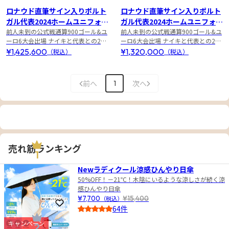
ロナウド直筆サイン入りポルト
ロナウド直筆サイン入りポルト
ガル代表2024ホームユニフォー
ガル代表2024ホームユニフォー
ム 特製フレーム
前人未到の公式戦通算900ゴール&ユ
ム
前人未到の公式戦通算900ゴール&ユ
ーロ6大会出場 ナイキと代表との28
ーロ6大会出場 ナイキと代表との28
年の歴史に幕を下ろしたラストモデ
年の歴史に幕を下ろしたラストモデ
¥1,425,600
¥1,320,000
（税込）
（税込）
ル
ル
前へ
次へ
1
売れ筋ランキング
1
Newラディクール涼感ひんやり日傘
50%OFF！－21℃！木陰にいるような涼しさが続く涼
感ひんやり日傘
¥7,700
（税込）
¥15,400
お気に入りに登録
64件
4.0
キャンペーン
2