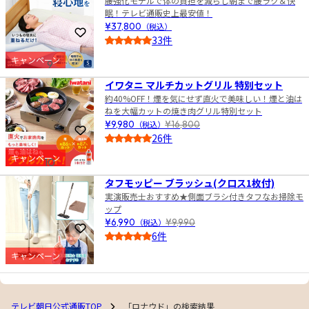
腰強化モデルで体の負担を減らし朝まで腰ラク＆快
眠！テレビ通販史上最安値！
¥37,800
（税込）
お気に入りに登録
33件
5.0
キャンペーン
9
イワタニ マルチカットグリル 特別セット
約40%OFF！煙を気にせず直火で美味しい！煙と油は
ねを大幅カットの焼き肉グリル特別セット
¥9,980
（税込）
¥16,800
お気に入りに登録
26件
5.0
キャンペーン
10
タフモッピー ブラッシュ(クロス1枚付)
実演販売士おすすめ★側面ブラシ付きタフなお掃除モ
ップ
¥6,990
（税込）
¥9,990
お気に入りに登録
6件
4.0
キャンペーン
テレビ朝日公式通販TOP
「ロナウド」の検索結果