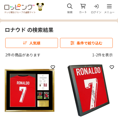
メニュ
検索
カート
ログイン
メニュー
テレビ朝日グループの通販サイト
ロナウド の検索結果
人気順
条件で絞り込む
2件の商品があります
1-2件を表示
お気に入りに登録
お