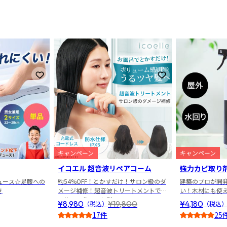
3
お気に入りに登録
お気に入りに登録
キャンペーン
キャンペーン
イコエル 超音波リペアコーム
強力カビ取り剤
ュース☆足腰への
約54%OFF！とかすだけ！サロン級のダ
建築のプロが開
き
メージ補修！超音波トリートメントでサ
い！木材にも使
ラサラ＆うるツヤ髪へ
¥8,980
¥19,800
¥4,180
（税込）
（税込
17件
25
4.0
4.5