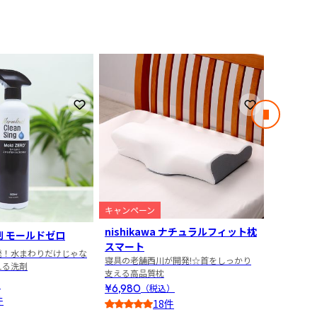
4
5
お気に入りに登録
お気に入りに
次のスライ
キャンペーン
nishikawa ナチュラルフィット枕
芦屋美整
 モールドゼロ
スマート
ショーツ
発！水まわりだけじゃな
寝具の老舗西川が開発!☆首をしっかり
はくだけ
える洗剤
支える高品質枕
シームレ
）
¥6,980
¥5,240
（税込）
件
18件
4.5
4.5