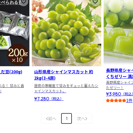
お気に入りに登録
お気に入りに登録
長野県産シャ
豆(200g)
山形県産シャインマスカット 約
くちゼリー 満
2kg(3-4房)
長野県産シャイ
れる！ 甘みと香
昼夜の寒暖差で甘みをギュッと蓄えたシ
たゼリー！
☆
ャインマスカット。
¥3,980
（税込
¥7,280
（税込）
1件
4
前へ
次へ
1