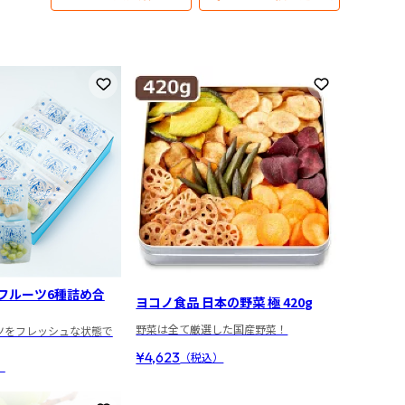
お気に入りに登録
お気に入りに
フルーツ6種詰め合
ヨコノ食品 日本の野菜 極 420g
野菜は全て厳選した国産野菜！
ツをフレッシュな状態で
¥4,623
（税込）
）