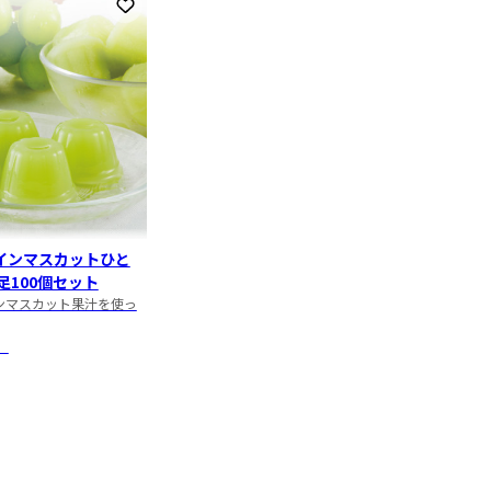
お気に入りに登録
インマスカットひと
足100個セット
ンマスカット果汁を使っ
）