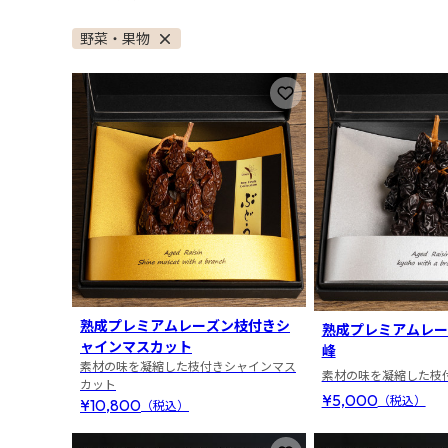
野菜・果物
お気に入りに登録
熟成プレミアムレーズン枝付きシ
熟成プレミアムレー
ャインマスカット
峰
素材の味を凝縮した枝付きシャインマス
素材の味を凝縮した枝
カット
¥5,000
（税込）
¥10,800
（税込）