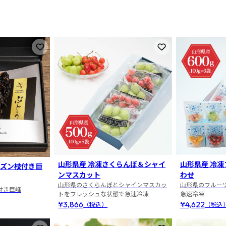
お気に入りに登録
お気に入りに登録
山形県産 冷凍さくらんぼ＆シャイ
山形県産 冷凍
ズン枝付き巨
ンマスカット
わせ
山形県のさくらんぼとシャインマスカッ
山形県のフルー
付き巨峰
トをフレッシュな状態で急速冷凍
急速冷凍
¥3,866
¥4,622
（税込）
（税込