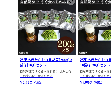
お気に入りに登録
冷凍 あきたかおりえだ豆(200g) 5
冷凍 あきたかおりえだ
袋(計1kg)セット
10袋(計2kg)セット
自然解凍ですぐ食べられる！ 甘みと香
自然解凍ですぐ食べら
りの強い秋田産えだ豆☆
りの強い秋田産えだ豆
¥2,980
¥4,980
（税込）
（税込）