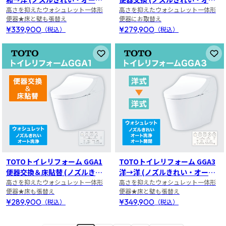
洗浄)
高さを抑えたウォシュレット一体形
ト洗浄)
高さを抑えたウォシュレット一体形
便器★床と壁も張替え
便器にお取替え
¥339,900
¥279,900
（税込）
（税込）
お気に入りに登録
お
TOTOトイレリフォーム GGA1
TOTOトイレリフォーム GGA3
便器交換＆床貼替 (ノズルきれ
洋→洋 (ノズルきれい・オート
い・オート洗浄)
高さを抑えたウォシュレット一体形
洗浄・オート開閉)
高さを抑えたウォシュレット一体形
便器★床も張替え
便器★床と壁も張替え
¥289,900
¥349,900
（税込）
（税込）