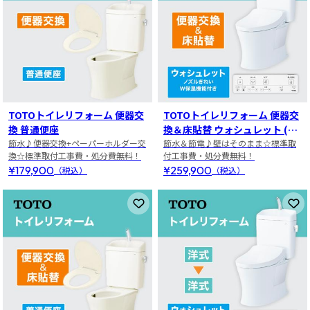
TOTOトイレリフォーム 便器交
TOTOトイレリフォーム 便器交
換 普通便座
換＆床貼替 ウォシュレット (ノ
節水♪便器交換+ペーパーホルダー交
ズルきれい・W保温機能付き)
節水＆節電♪壁はそのまま☆標準取
換☆標準取付工事費・処分費無料！
付工事費・処分費無料！
¥179,900
¥259,900
（税込）
（税込）
お気に入りに登録
お