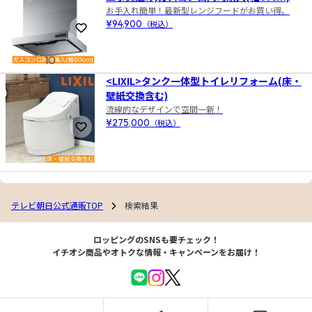
お手入れ簡単！最新型レンジフードがお買い得。
¥94,900
（税込）
お気に入りに登録
10
<LIXIL>タンク一体型トイレリフォーム(床・
壁紙交換含む)
流線的なデザインで空間一新！
¥275,000
（税込）
お気に入りに登録
テレビ朝日公式通販TOP
検索結果
ロッピングのSNSも要チェック！
イチオシ商品やオトクな情報・キャンペーンをお届け！