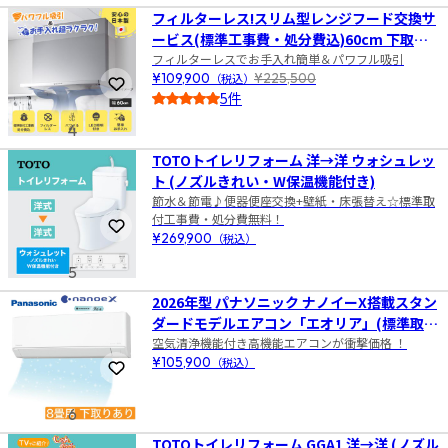
フィルターレス!スリム型レンジフード交換サ
ービス(標準工事費・処分費込)60cm 下取り
あり
フィルターレスでお手入れ簡単＆パワフル吸引
¥109,900
（税込）
¥225,500
お気に入りに登録
5件
5.0
4
TOTOトイレリフォーム 洋→洋 ウォシュレッ
ト (ノズルきれい・W保温機能付き)
節水＆節電♪便器便座交換+壁紙・床張替え☆標準取
付工事費・処分費無料！
お気に入りに登録
¥269,900
（税込）
5
2026年型 パナソニック ナノイーX搭載スタン
ダードモデルエアコン「エオリア」(標準取付
空気清浄機能付き高機能エアコンが衝撃価格 ！
工事費込み) 8畳用 下取りあり
¥105,900
（税込）
お気に入りに登録
6
TOTOトイレリフォーム GGA1 洋→洋 (ノズル