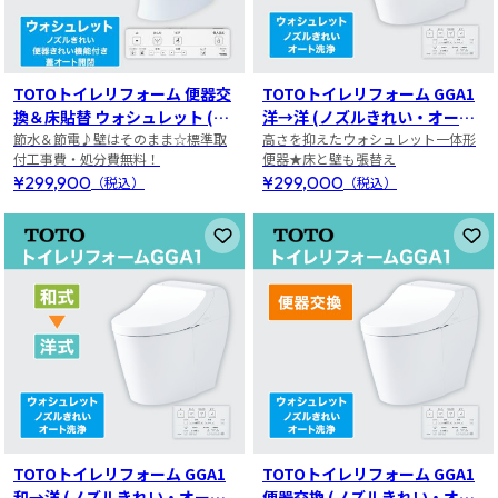
TOTOトイレリフォーム 便器交
TOTOトイレリフォーム GGA1
換＆床貼替 ウォシュレット (ノ
洋→洋 (ノズルきれい・オート
ズルきれい・便器きれい機能付
節水＆節電♪壁はそのまま☆標準取
洗浄)
高さを抑えたウォシュレット一体形
付工事費・処分費無料！
便器★床と壁も張替え
き・蓋オート開閉)
¥299,900
¥299,000
（税込）
（税込）
お気に入りに登録
お
TOTOトイレリフォーム GGA1
TOTOトイレリフォーム GGA1
和→洋 (ノズルきれい・オート
便器交換 (ノズルきれい・オー