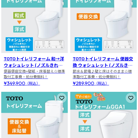
TOTOトイレリフォーム 和→洋
TOTOトイレリフォーム 便器交
ウォシュレット (ノズルきれ
換 ウォシュレット (ノズルきれ
い・便器きれい機能付き・蓋オ
便器便座交換+壁紙・床張替え☆標準
い・便器きれい機能付き・蓋オ
節水＆節電♪壁と床はそのまま☆標
取付工事費・処分費無料！
準取付工事費・処分費無料！
ート開閉)
ート開閉)
¥349,900
¥289,900
（税込）
（税込）
お気に入りに登録
お