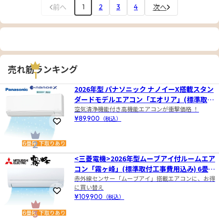
前へ
次へ
1
2
3
4
売れ筋ランキング
1
2026年型 パナソニック ナノイーX搭載スタン
ダードモデルエアコン「エオリア」(標準取付
空気清浄機能付き高機能エアコンが衝撃価格 ！
工事費込み) 6畳用 下取りあり
¥89,900
（税込）
お気に入りに登録
2
<三菱電機>2026年型ムーブアイ付ルームエア
コン「霧ヶ峰」(標準取付工事費用込み) 6畳用
下取りあり
赤外線センサー「ムーブアイ」搭載エアコンに、お得
に買い替え
お気に入りに登録
¥109,900
（税込）
3