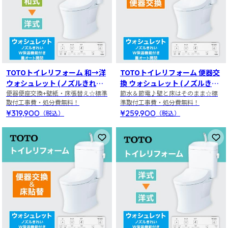
TOTOトイレリフォーム 和→洋
TOTOトイレリフォーム 便器交
ウォシュレット (ノズルきれ
換 ウォシュレット (ノズルきれ
い・W保温機能付き・蓋オート
便器便座交換+壁紙・床張替え☆標準
い・W保温機能付き・蓋オート
節水＆節電♪壁と床はそのまま☆標
取付工事費・処分費無料！
準取付工事費・処分費無料！
開閉)
開閉)
¥319,900
¥259,900
（税込）
（税込）
お気に入りに登録
お