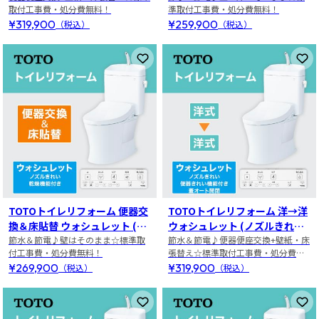
取付工事費・処分費無料！
準取付工事費・処分費無料！
¥319,900
¥259,900
（税込）
（税込）
お気に入りに登録
お
TOTOトイレリフォーム 便器交
TOTOトイレリフォーム 洋→洋
換＆床貼替 ウォシュレット (ノ
ウォシュレット (ノズルきれ
ズルきれい・乾燥機能付き)
節水＆節電♪壁はそのまま☆標準取
い・便器きれい機能付き・蓋オ
節水＆節電♪便器便座交換+壁紙・床
付工事費・処分費無料！
張替え☆標準取付工事費・処分費無
ート開閉)
料！
¥269,900
¥319,900
（税込）
（税込）
お気に入りに登録
お