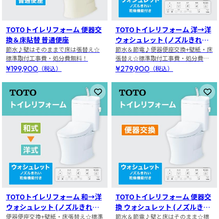
TOTOトイレリフォーム 便器交
TOTOトイレリフォーム 洋→洋
換＆床貼替 普通便座
ウォシュレット (ノズルきれ
節水♪壁はそのままで床は張替え☆
い・乾燥機能付き)
節水＆節電♪便器便座交換+壁紙・床
標準取付工事費・処分費無料！
張替え☆標準取付工事費・処分費無
料！
¥199,900
¥279,900
（税込）
（税込）
お気に入りに登録
お
TOTOトイレリフォーム 和→洋
TOTOトイレリフォーム 便器交
ウォシュレット (ノズルきれ
換 ウォシュレット (ノズルきれ
い・乾燥機能付き)
便器便座交換+壁紙・床張替え☆標準
い・乾燥機能付き)
節水＆節電♪壁と床はそのまま☆標