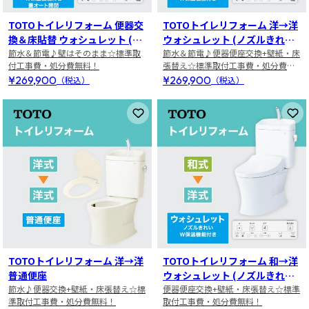
TOTOトイレリフォーム 便器交
TOTOトイレリフォーム 洋→洋
換＆床貼替 ウォシュレット (ノ
ウォシュレット (ノズルきれ
ズルきれい・W保温機能付き・
節水＆節電♪壁はそのまま☆標準取
い・W保温機能付き)
節水＆節電♪便器便座交換+壁紙・床
付工事費・処分費無料！
張替え☆標準取付工事費・処分費無
蓋オート開閉)
料！
¥269,900
¥269,900
（税込）
（税込）
お気に入りに登録
お
TOTOトイレリフォーム 洋→洋
TOTOトイレリフォーム 和→洋
普通便座
ウォシュレット (ノズルきれ
節水♪便器交換+壁紙・床張替え☆標
い・W保温機能付き)
便器便座交換+壁紙・床張替え☆標準
準取付工事費・処分費無料！
取付工事費・処分費無料！