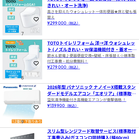
きれい・オート洗浄)
高さを抑えたウォシュレット一体形便器★床と壁も張
替え
お気に入りに登録
¥299,000
（税込）
7
TOTOトイレリフォーム 洋→洋 ウォシュレッ
ト (ノズルきれい・W保温機能付き・蓋オート
開閉)
節水＆節電♪便器便座交換+壁紙・床張替え☆標準取
付工事費・処分費無料！
お気に入りに登録
¥279,000
（税込）
8
2026年型 パナソニック ナノイーX搭載スタン
ダードモデルエアコン「エオリア」(標準取付
空気清浄機能付き高機能エアコンが衝撃価格 ！
工事費込み) 12畳用 下取りあり
¥139,900
（税込）
お気に入りに登録
9
スリム型レンジフード取替サービス(標準取付
工事費込み)ガスコンロ同時購入(幅60cm)