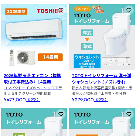
お気に入りに登録
お
2026年型 東芝エアコン〈標準
TOTOトイレリフォーム 洋→洋
取付工事費込み〉14畳用
ウォシュレット (ノズルきれ
コンパクトサイズのベーシックモデ
い・W保温機能付き・蓋オート
節水＆節電♪便器便座交換+壁紙・床
ル☆セルフクリーン機能搭載
張替え☆標準取付工事費・処分費無
開閉)
料！
¥473,000
¥279,000
（税込）
（税込）
お気に入りに登録
お