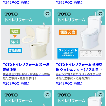
¥249,900
¥299,900
（税込）
（税込）
お気に入りに登録
お
TOTOトイレリフォーム 和→洋
TOTOトイレリフォーム 便器交
普通便座
換 ウォシュレット (ノズルきれ
便器便座交換+壁紙・床張替え☆標準
い・W保温機能付き)
節水＆節電♪壁と床はそのまま☆標
取付工事費・処分費無料！
準取付工事費・処分費無料！
¥269,900
¥249,900
（税込）
（税込）
お気に入りに登録
お