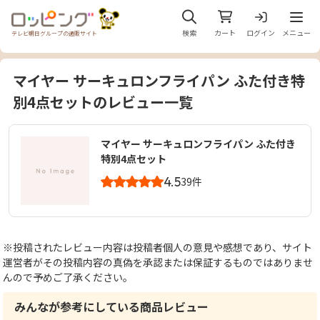
メニュ
検索
カート
ログイン
メニュー
テレビ朝日グループの通販サイト
マイヤー サーキュロンフライパン ふた付き特
別4点セットのレビュー一覧
マイヤー サーキュロンフライパン ふた付き
特別4点セット
4.5
39件
※投稿されたレビュー内容は投稿者個人の意見や感想であり、サイト
運営者がその投稿内容の真偽を承認または保証するものではありませ
んので予めご了承ください。
みんなが参考にしている商品レビュー