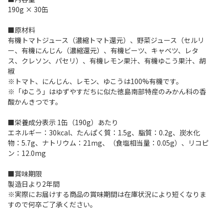
190g × 30缶
■原材料
有機トマトジュース（濃縮トマト還元）、野菜ジュース（セルリ
ー、有機にんじん（濃縮還元）、有機ビーツ、キャベツ、レタ
ス、クレソン、パセリ）、有機レモン果汁、有機ゆこう果汁、胡
椒
※トマト、にんじん、レモン、ゆこうは100%有機です。
※「ゆこう」はゆずやすだちに似た徳島南部特産のみかん科の香
酸かんきつです。
■栄養成分表示 1缶（190g）あたり
エネルギー：30kcal、たんぱく質：1.5g、脂質：0.2g、炭水化
物：5.7g、ナトリウム：21mg、（食塩相当量：0.05g）、リコピ
ン：12.0mg
■賞味期限
製造日より2年間
※実際にお届けする商品の賞味期間は在庫状況により短くなりま
すので何卒ご了承ください。