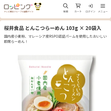
メニュ
検索
カート
ログイン
メニュー
テレビ朝日グループの通販サイト
桜井食品 とんこつらーめん 103g × 20袋入
国内産小麦粉、マレーシア産RSPO認証パームを使用したおいしい
即席らーめん！