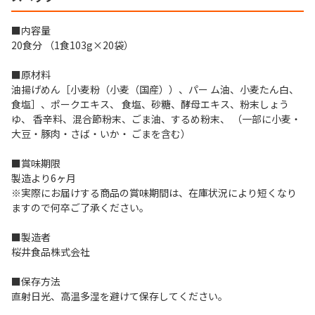
■内容量
20食分 （1食103g×20袋）
■原材料
油揚げめん［小麦粉（小麦（国産））、パー ム油、小麦たん白、
食塩］、ポークエキス、 食塩、砂糖、酵母エキス、粉末しょう
ゆ、 香辛料、混合節粉末、ごま油、するめ粉末、 （一部に小麦・
大豆・豚肉・さば・いか・ ごまを含む）
■賞味期限
製造より6ヶ月
※実際にお届けする商品の賞味期間は、在庫状況により短くなり
ますので何卒ご了承ください。
■製造者
桜井食品株式会社
■保存方法
直射日光、高温多湿を避けて保存してください。