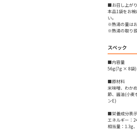
■お召し上が
本品1袋をお椀
い。
※熱湯の量は
※熱湯の取り
スペック
■内容量
56g(7g × 8袋)
■原材料
米味噌、わか
節、醤油(小麦
ンE)
■栄養成分表示(
エネルギー：24
相当量：1.3g