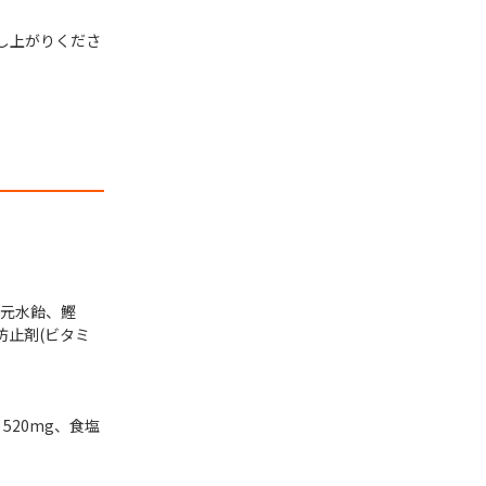
召し上がりくださ
還元水飴、鰹
防止剤(ビタミ
：520mg、食塩