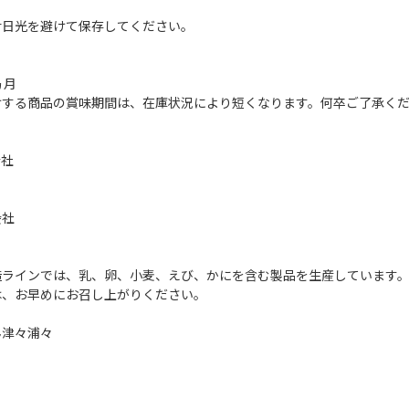
射日光を避けて保存してください。
ヵ月
けする商品の賞味期間は、在庫状況により短くなります。何卒ご了承く
会社
会社
造ラインでは、乳、卵、小麦、えび、かにを含む製品を生産しています
は、お早めにお召し上がりください。
ん津々浦々