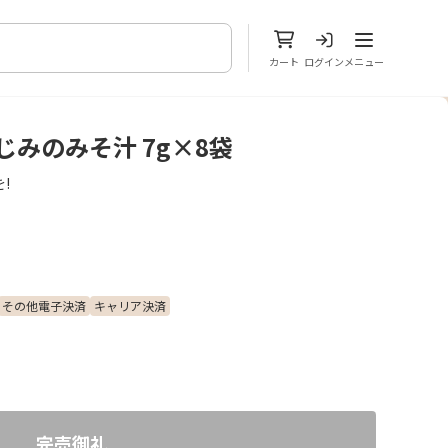
メニューを開
カート
ログイン
メニュー
じみのみそ汁 7g×8袋
!
その他電子決済
キャリア決済
完売御礼