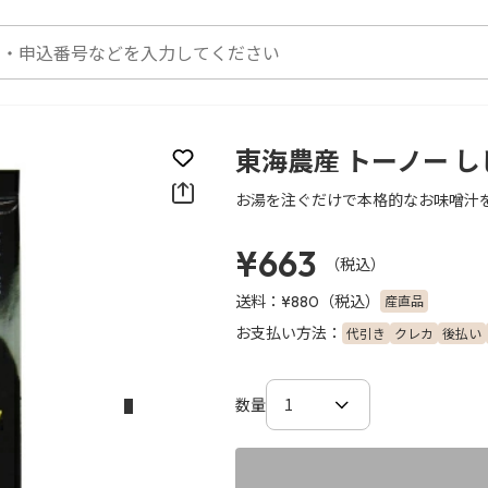
東海農産 トーノー し
お気に入りに登録
お湯を注ぐだけで本格的なお味噌汁を
¥663
（税込）
送料：
（税込）
産直品
¥880
お支払い方法：
代引き
クレカ
後払い
数量
次のスライド