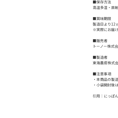
■保存方法
高温多湿・直
■賞味期限
製造日より12
※実際にお届
■販売者
トーノー株式
■製造者
東海農産株式
■注意事項
・本商品の製
・小袋開封後
引用：にっぽ