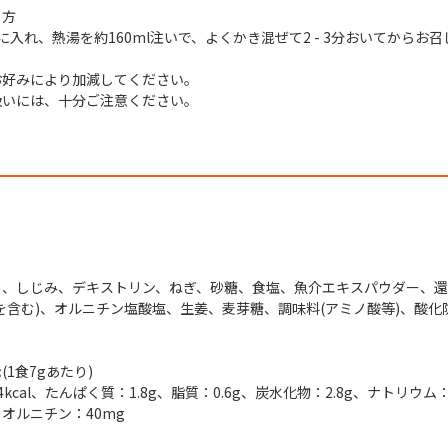
り方
に入れ、熱湯を約160ml注いで、よくかき混ぜて2 - 3分おいてからお
お好みにより加減してください。
扱いには、十分ご注意ください。
め、しじみ、デキストリン、ねぎ、砂糖、食塩、魚介エキスパウダー、
を含む)、オルニチン塩酸塩、生姜、麦芽糖、調味料(アミノ酸等)、酸化
1食7gあたり)
kcal、たんぱく質：1.8g、脂質：0.6g、炭水化物：2.8g、ナトリウム
、オルニチン：40mg