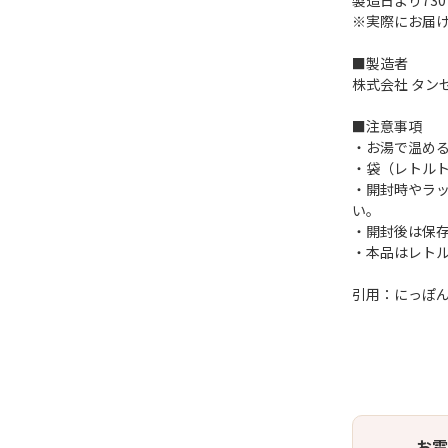
製造日より730
※実際にお届
■製造者
株式会社 タン
■注意事項
・お湯で温め
・袋（レトル
・開封時やラ
い。
・開封後は保
・本品はレト
引用：にっぽ
お電