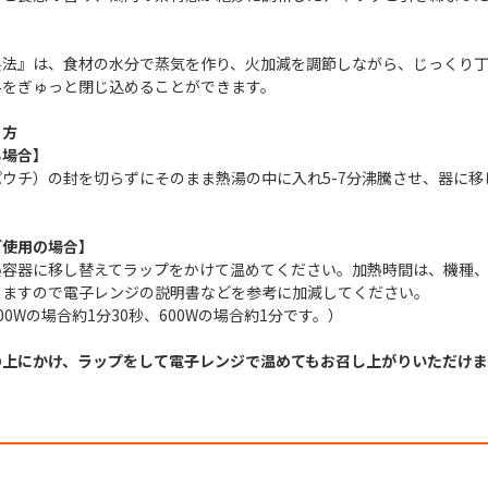
製法』は、食材の水分で蒸気を作り、火加減を調節しながら、じっくり
みをぎゅっと閉じ込めることができます。
り方
る場合】
ウチ）の封を切らずにそのまま熱湯の中に入れ5-7分沸騰させ、器に移
ご使用の場合】
熱容器に移し替えてラップをかけて温めてください。加熱時間は、機種、
りますので電子レンジの説明書などを参考に加減してください。
00Wの場合約1分30秒、600Wの場合約1分です。）
の上にかけ、ラップをして電子レンジで温めてもお召し上がりいただけま