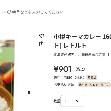
小樽キーマカレー 16
お気に入りに登録
ト] レトルト
北海道産鶏肉、北海道産玉ねぎ使用
¥901
（税込）
送料：
（税込）
産直品
¥880
お支払い方法：
代引き
クレカ
後払い
次のスライド
数量