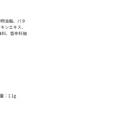
動物油脂、バタ
チキンエキス、
味料、香辛料抽
量：1.1g