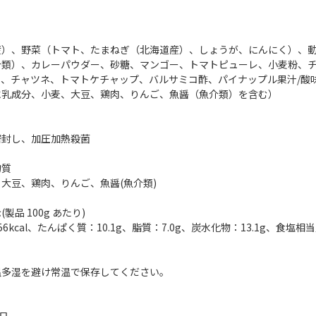
産）、野菜（トマト、たまねぎ（北海道産）、しょうが、にんにく）、
介類）、カレーパウダー、砂糖、マンゴー、トマトピューレ、小麦粉、
ス、チャツネ、トマトケチャップ、バルサミコ酢、パイナップル果汁/酸
に乳成分、小麦、大豆、鶏肉、りんご、魚醤（魚介類）を含む）
密封し、加圧加熱殺菌
物質
大豆、鶏肉、りんご、魚醤(魚介類)
製品 100g あたり)
6kcal、たんぱく質：10.1g、脂質：7.0g、炭水化物：13.1g、食塩相当
温多湿を避け常温で保存してください。