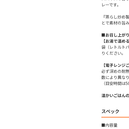
レーです。
『蒸らし炒め
とで素材の旨
■お召し上が
【お湯で温め
袋（レトルトパ
りください。
【電子レンジ
必ず深めの耐
数により異な
（目安時間は5
温かいごはん
スペック
■内容量