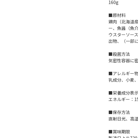
160g
■原材料
鶏肉（北海道
ー、魚醤（魚
ウスターソー
出物、（一部
■殺菌方法
気密性容器に
■アレルギー
乳成分、小麦、
■栄養成分表示(
エネルギー：15
■保存方法
直射日光、高
■賞味期限