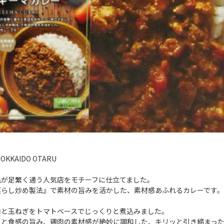
OKKAIDO OTARU
民が足繁く通う人気店をモチーフに仕立てました。
蒸らし炒め製法』で素材の旨みを活かした、素材感あふれるカレーです。
肉と玉ねぎをトマトベースでじっくりと煮込みました。
りと食感の旨み、鶏肉の素材感が絶妙に調和した、キリッと引き締まっ