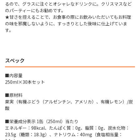
るので、グラスに注ぐとオシャレなドリンクに。クリスマスなど
のパーティーにもお勧めです。
★甘さを控えることで、お食事の際にお飲みいただいてもお料理
の味を邪魔しないように、すっきりとした後味に仕上げていま
す。
スペック
■内容量
250ml×30本セット
■原材料
果実（有機ぶどう（アルゼンチン、アメリカ）、有機レモン）/炭
酸
■栄養成分表示 1缶（250ml）当たり
エネルギー：98kcal、たんぱく質：0g、脂質：0g、炭水化物：
23.5g（糖類：18.3g）、ナトリウム：40mg（食塩相当量：