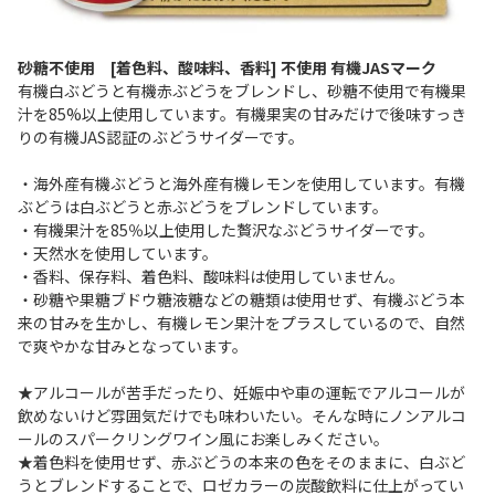
砂糖不使用 [着色料、酸味料、香料] 不使用 有機JASマーク
有機白ぶどうと有機赤ぶどうをブレンドし、砂糖不使用で有機果
汁を85%以上使用しています。有機果実の甘みだけで後味すっき
りの有機JAS認証のぶどうサイダーです。
・海外産有機ぶどうと海外産有機レモンを使用しています。有機
ぶどうは白ぶどうと赤ぶどうをブレンドしています。
・有機果汁を85％以上使用した贅沢なぶどうサイダーです。
・天然水を使用しています。
・香料、保存料、着色料、酸味料は使用していません。
・砂糖や果糖ブドウ糖液糖などの糖類は使用せず、有機ぶどう本
来の甘みを生かし、有機レモン果汁をプラスしているので、自然
で爽やかな甘みとなっています。
★アルコールが苦手だったり、妊娠中や車の運転でアルコールが
飲めないけど雰囲気だけでも味わいたい。そんな時にノンアルコ
ールのスパークリングワイン風にお楽しみください。
★着色料を使用せず、赤ぶどうの本来の色をそのままに、白ぶど
うとブレンドすることで、ロゼカラーの炭酸飲料に仕上がってい