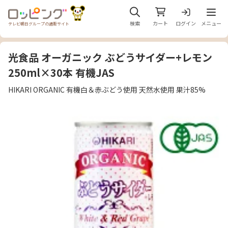
メニュ
検索
カート
ログイン
メニュー
テレビ朝日グループの通販サイト
光食品 オーガニック ぶどうサイダー+レモン
250ml×30本 有機JAS
HIKARI ORGANIC 有機白＆赤ぶどう使用 天然水使用 果汁85%