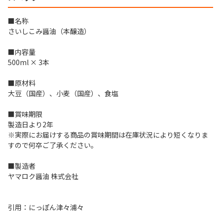
■名称
さいしこみ醤油（本醸造）
■内容量
500ml × 3本
■原材料
大豆（国産）、小麦（国産）、食塩
■賞味期限
製造日より2年
※実際にお届けする商品の賞味期間は在庫状況により短くなりま
すので何卒ご了承ください。
■製造者
ヤマロク醤油 株式会社
引用：にっぽん津々浦々