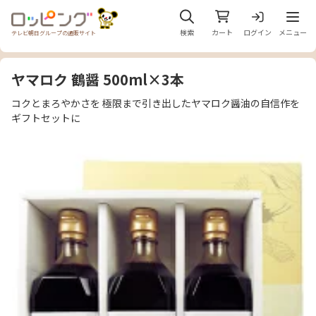
メニュ
検索
カート
ログイン
メニュー
テレビ朝日グループの通販サイト
ヤマロク 鶴醤 500ml×3本
コクとまろやかさを 極限まで引き出したヤマロク醤油の自信作を
ギフトセットに