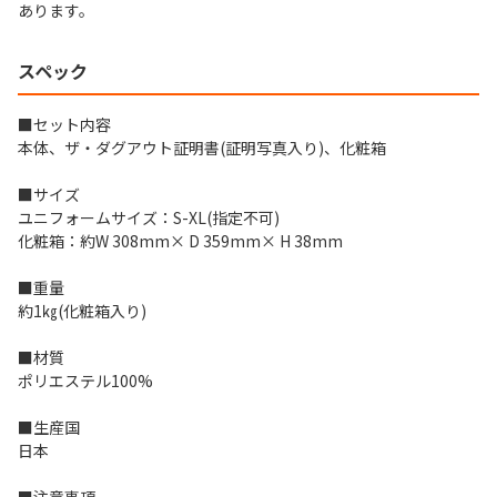
あります。
スペック
■セット内容
本体、ザ・ダグアウト証明書(証明写真入り)、化粧箱
■サイズ
ユニフォームサイズ：S-XL(指定不可)
化粧箱：約W 308mm× D 359mm× H 38mm
■重量
約1㎏(化粧箱入り)
■材質
ポリエステル100%
■生産国
日本