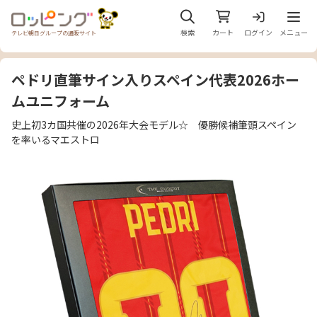
メニュ
検索
カート
ログイン
メニュー
テレビ朝日グループの通販サイト
ペドリ直筆サイン入りスペイン代表2026ホー
ムユニフォーム
史上初3カ国共催の2026年大会モデル☆ 優勝候補筆頭スペイン
を率いるマエストロ