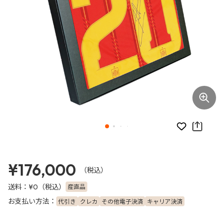
お気に入り
¥176,000
（税込）
送料：
（税込）
産直品
¥0
お支払い方法：
代引き
クレカ
その他電子決済
キャリア決済