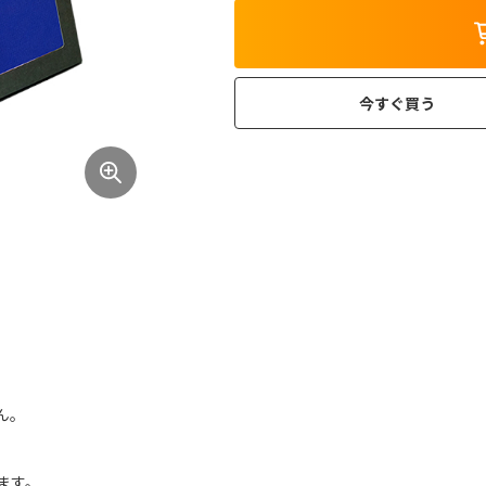
今すぐ買う
ん｡
ます。