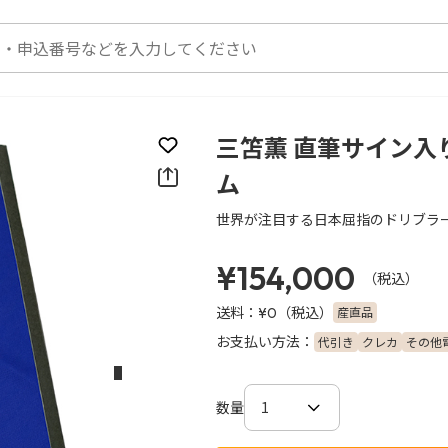
三笘薫 直筆サイン入
お気に入りに登録
ム
世界が注目する日本屈指のドリブラー
¥154,000
（税込）
送料：
（税込）
産直品
¥0
お支払い方法：
代引き
クレカ
その他
次のスライド
数量