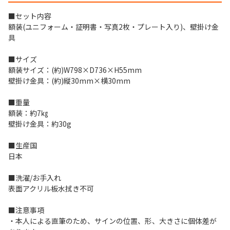
■セット内容
額装(ユニフォーム・証明書・写真2枚・プレート入り)、壁掛け金
具
■サイズ
額装サイズ：(約)W798×D736×H55mm
壁掛け金具：(約)縦30mm×横30mm
■重量
額装：約7㎏
壁掛け金具：約30g
■生産国
日本
■洗濯/お手入れ
表面アクリル板水拭き不可
■注意事項
・本人による直筆のため、サインの位置、形、大きさに個体差が