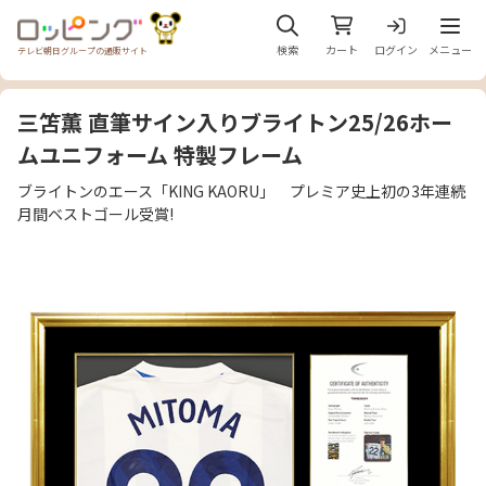
メニュ
検索
カート
ログイン
メニュー
テレビ朝日グループの通販サイト
三笘薫 直筆サイン入りブライトン25/26ホー
ムユニフォーム 特製フレーム
ブライトンのエース「KING KAORU」 プレミア史上初の3年連続
月間ベストゴール受賞!