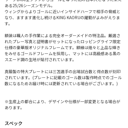
ある25/26シーズンモデル。
ウィングからよりゴールに近いインサイドハーフで相手の脅威と
なり、ますます進化し続けるKING KAORUの躍動がよみがえりま
す。
額装は職人の手作業による完全オーダーメイドの特注品。厳選さ
れたプレー写真と証明書がセットになったロッピングライフ限定
仕様の豪華版オリジナルフレームです。額縁は煌々と上品な輝き
をみせるゴールドフレームを採用し、マットには高級感ある黒の
スエード調の生地が貼付されています。
真鍮製の特大プレートには三笘選手の出場試合数と得点数が刻印
されています。(プレートに記載のゴール数は製作時点でのゴール
数になるためお届け時には更新されている場合がございます。)
※生産上の都合により、デザインや仕様が一部変更となる場合が
あります。
スペック