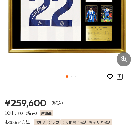
お気に入り
¥259,600
（税込）
送料：
（税込）
産直品
¥0
お支払い方法：
代引き
クレカ
その他電子決済
キャリア決済