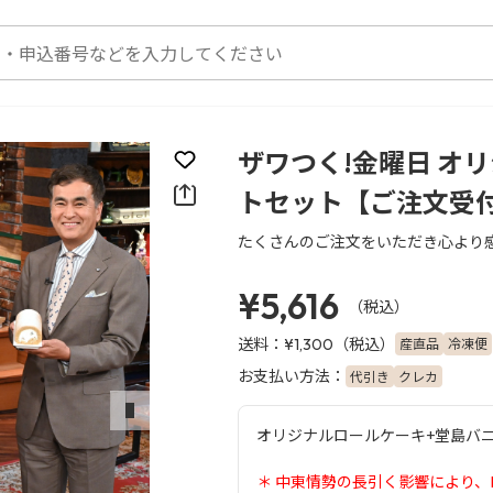
ザワつく!金曜日 オ
お気に入りに登録
トセット【ご注文受
たくさんのご注文をいただき心より
¥5,616
（税込）
送料：
（税込）
産直品
冷凍便
¥1,300
お支払い方法：
代引き
クレカ
次のスライド
オリジナルロールケーキ+堂島バ
＊ 中東情勢の長引く影響により