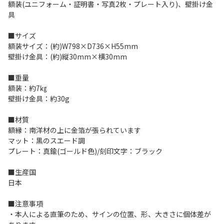
額装(ユニフォーム・証明書・写真2枚・プレート入り)、壁掛け金
具
■サイズ
額装サイズ：(約)W798×D736×H55mm
壁掛け金具：(約)縦30mm×横30mm
■重量
額装：約7㎏
壁掛け金具：約30g
■材質
額縁：南洋材の上に金箔が張られています
マット：黒のスエード調
プレート：真鍮(ゴールド色)/刻印文字：ブラック
■生産国
日本
■注意事項
・本人による直筆のため、サインの位置、形、大きさに個体差が