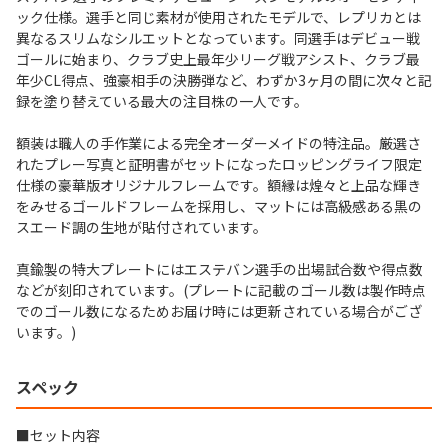
ック仕様。選手と同じ素材が使用されたモデルで、レプリカとは
異なるスリムなシルエットとなっています。同選手はデビュー戦
ゴールに始まり、クラブ史上最年少リーグ戦アシスト、クラブ最
年少CL得点、強豪相手の決勝弾など、わずか3ヶ月の間に次々と記
録を塗り替えている最大の注目株の一人です。
額装は職人の手作業による完全オーダーメイドの特注品。厳選さ
れたプレー写真と証明書がセットになったロッピングライフ限定
仕様の豪華版オリジナルフレームです。額縁は煌々と上品な輝き
をみせるゴールドフレームを採用し、マットには高級感ある黒の
スエード調の生地が貼付されています。
真鍮製の特大プレートにはエステバン選手の出場試合数や得点数
などが刻印されています。(プレートに記載のゴール数は製作時点
でのゴール数になるためお届け時には更新されている場合がござ
います。)
スペック
■セット内容