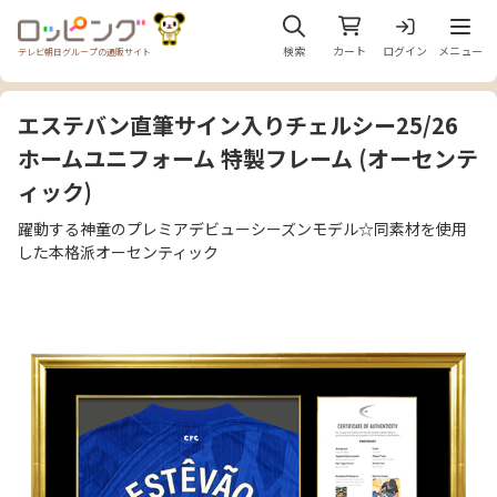
メニュ
検索
カート
ログイン
メニュー
テレビ朝日グループの通販サイト
エステバン直筆サイン入りチェルシー25/26
ホームユニフォーム 特製フレーム (オーセンテ
ィック)
躍動する神童のプレミアデビューシーズンモデル☆同素材を使用
した本格派オーセンティック