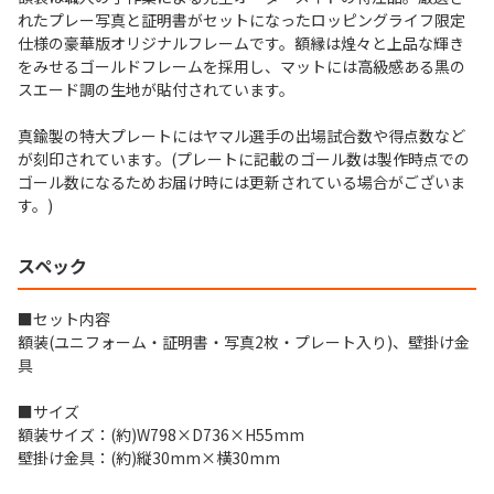
れたプレー写真と証明書がセットになったロッピングライフ限定
仕様の豪華版オリジナルフレームです。額縁は煌々と上品な輝き
をみせるゴールドフレームを採用し、マットには高級感ある黒の
スエード調の生地が貼付されています。
真鍮製の特大プレートにはヤマル選手の出場試合数や得点数など
が刻印されています。(プレートに記載のゴール数は製作時点での
ゴール数になるためお届け時には更新されている場合がございま
す。)
スペック
■セット内容
額装(ユニフォーム・証明書・写真2枚・プレート入り)、壁掛け金
具
■サイズ
額装サイズ：(約)W798×D736×H55mm
壁掛け金具：(約)縦30mm×横30mm