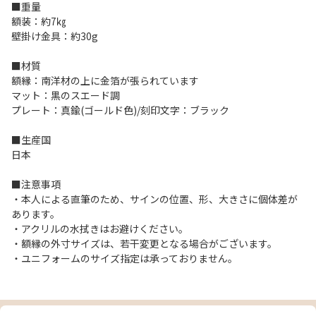
■重量
額装：約7㎏
壁掛け金具：約30g
■材質
額縁：南洋材の上に金箔が張られています
マット：黒のスエード調
プレート：真鍮(ゴールド色)/刻印文字：ブラック
■生産国
日本
■注意事項
・本人による直筆のため、サインの位置、形、大きさに個体差が
あります。
・アクリルの水拭きはお避けください。
・額縁の外寸サイズは、若干変更となる場合がございます。
・ユニフォームのサイズ指定は承っておりません。