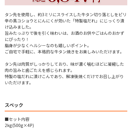
タン先を使用し、約3ミリにスライスした牛タン切り落としをピリ
辛の黒コショウとにんにくが効いた「特製塩だれ」にじっくり漬
け込みました。
旨みたっぷりで後を引く味わいは、お酒のお供やごはんのおかず
にぴったり！
脂身が少なくヘルシーなのも嬉しいポイント。
ご自宅で手軽に、本格的な牛タン焼きをお楽しみいただけます。
タン先は肉質がしっかりしており、味が濃く噛むほどに凝縮した
肉の旨みと歯ごたえを感じられます。
特製の塩だれに漬けこんであり、解凍後焼くだけでお召し上がり
いただけます。
スペック
■セット内容
2kg(500g×4P)