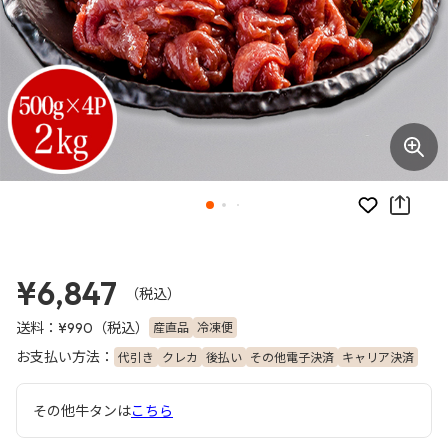
お気に入り
¥6,847
（税込）
送料：
（税込）
産直品
冷凍便
¥990
お支払い方法：
代引き
クレカ
後払い
その他電子決済
キャリア決済
その他牛タンは
こちら