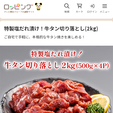
メニュ
検索
カート
ログイン
メニュー
テレビ朝日グループの通販サイト
特製塩だれ漬け！牛タン切り落とし(2kg)
ご自宅で手軽に、本格的な牛タン焼きを楽しめる！