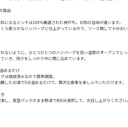
の理由
料になるミンチは100％厳選された神戸牛。お肉の旨味が違います。
っくら柔らかなハンバーグに仕上がっているので、ソース無しで十分おい
まわないように、ひとつひとつのハンバーグを低い温度のオーブンでじっ
していき、肉汁をしっかり中に閉じ込めています。
で温めるだけ
ーグは焼成済みなので簡単調理。
沸騰したお湯で5分温めるだけで、贅沢な食事を楽しんでいただけます。
り方
解凍し、真空パックのまま熱湯で約5分湯煎して、お召し上がりください