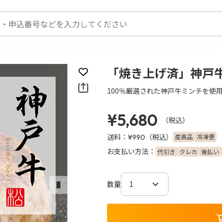
「焼き上げ済」神戸牛ハ
お気に入りに登録
100％厳選された神戸牛ミンチを使
¥5,680
（税込）
送料：
（税込）
産直品
冷凍便
¥990
お支払い方法：
代引き
クレカ
後払い
数量
次のスライド