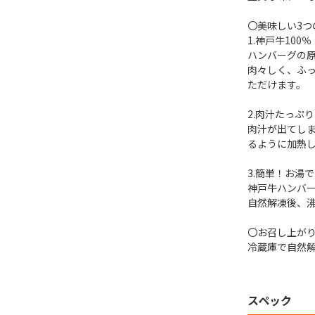
〇美味しい3つ
1.神戸牛100％
ハンバーグの原
肉々しく、ふ
ただけます。
2.肉汁たっぷり
肉汁が出てし
るように加熱
3.簡単！お湯
神戸牛ハンバ
自然解凍後、
〇お召し上が
冷蔵庫で自然
スペック