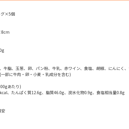
グ×5個
8cm
0g
)、牛脂、玉葱、卵、パン粉、牛乳、赤ワイン、食塩、胡椒、にんにく、
)(一部に牛肉・卵・小麦・乳成分を含む)
00gあたり)
cal、たんぱく質12.6g、脂質46.0g、炭水化物0.9g、食塩相当量0.8g
目安