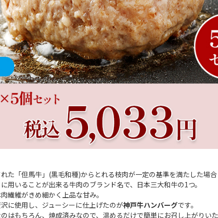
れた「但馬牛」(黒毛和種)からとれる枝肉が一定の基準を満たした場
りに用いることが出来る牛肉のブランド名で、日本三大和牛の1つ。
は肉繊維がきめ細かく上品な甘み。
贅沢に使用し、ジューシーに仕上げたのが
神戸牛ハンバーグ
です。
なのはもちろん、焼成済みなので、温めるだけで簡単にお召し上がりい