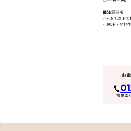
■注意事項
※-18℃以下
※解凍・開封
お電
01
携帯電