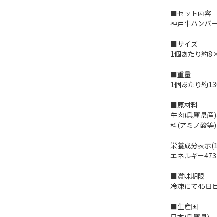
■セット内容
神戸牛ハンバー
■サイズ
1個あたり約8×
■重量
1個あたり約13
■原材料
牛肉(兵庫県産
料(アミノ酸等
栄養成分表示(1
エネルギー473k
■賞味期限
冷凍にて45日
■生産国
日本(兵庫県)