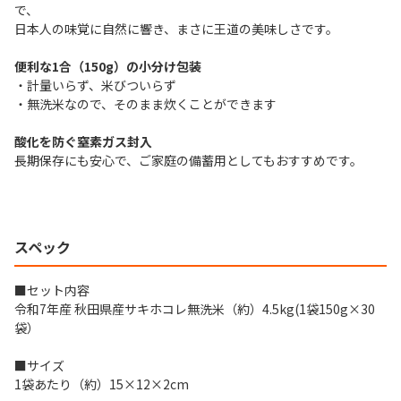
で、
日本人の味覚に自然に響き、まさに王道の美味しさです。
便利な1合（150g）の小分け包装
・計量いらず、米びついらず
・無洗米なので、そのまま炊くことができます
酸化を防ぐ窒素ガス封入
長期保存にも安心で、ご家庭の備蓄用としてもおすすめです。
スペック
■セット内容
令和7年産 秋田県産サキホコレ無洗米（約）4.5kg(1袋150g×30
袋）
■サイズ
1袋あたり（約）15×12×2cm