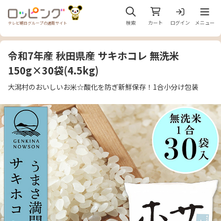
メニュ
検索
カート
ログイン
メニュー
テレビ朝日グループの通販サイト
令和7年産 秋田県産 サキホコレ 無洗米
150g×30袋(4.5kg)
大潟村のおいしいお米☆酸化を防ぎ新鮮保存！1合小分け包装