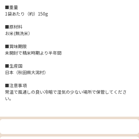
■重量
1袋あたり（約）150g
■原材料
お米(無洗米）
■賞味期限
未開封で精米時期より半年間
■生産国
日本（秋田県大潟村）
■注意事項
常温で風通しの良い冷暗で湿気の少ない場所で保管してくださ
い。