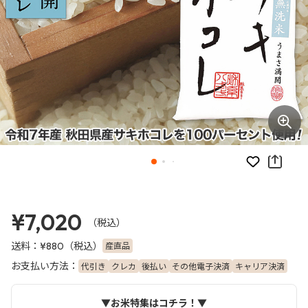
お気に入り
¥7,020
（税込）
送料：
（税込）
産直品
¥880
お支払い方法：
代引き
クレカ
後払い
その他電子決済
キャリア決済
▼お米特集はコチラ！▼