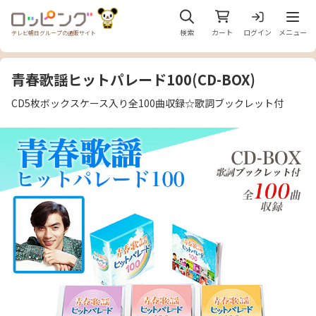
メニュ
検索
カート
ログイン
メニュー
テレビ朝日グループの通販サイト
青春歌謡ヒットパレード100(CD-BOX)
CD5枚ボックスケース入り全100曲収録☆歌詞ブックレット付