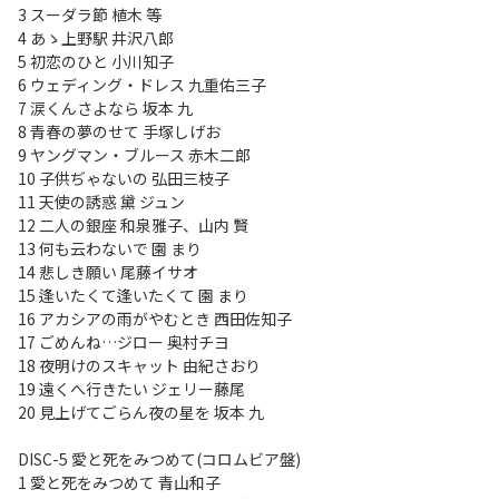
3 スーダラ節 植木 等
4 あゝ上野駅 井沢八郎
5 初恋のひと 小川知子
6 ウェディング・ドレス 九重佑三子
7 涙くんさよなら 坂本 九
8 青春の夢のせて 手塚しげお
9 ヤングマン・ブルース 赤木二郎
10 子供ぢゃないの 弘田三枝子
11 天使の誘惑 黛 ジュン
12 二人の銀座 和泉雅子、山内 賢
13 何も云わないで 園 まり
14 悲しき願い 尾藤イサオ
15 逢いたくて逢いたくて 園 まり
16 アカシアの雨がやむとき 西田佐知子
17 ごめんね…ジロー 奥村チヨ
18 夜明けのスキャット 由紀さおり
19 遠くへ行きたい ジェリー藤尾
20 見上げてごらん夜の星を 坂本 九
DISC-5 愛と死をみつめて(コロムビア盤)
1 愛と死をみつめて 青山和子