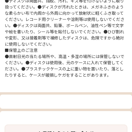
●ディスクは両面共、指紋、汚れ、キズ等を付けないように取り
扱ってください。●ディスクが汚れたときは、メガネふきのよう
な柔らかい布で内周から外周に向かって放射状に軽くふき取って
ください。レコード用クリーナーや溶剤等は使用しないでくださ
い。●ディスクは両面共、鉛筆、ボールペン、油性ペン等で文字
や絵を書いたり、シール等を貼付しないでください。●ひび割れ
や変形、又は接着剤等で補修したディスクは、危険ですから絶対
に使用しないでください。
■保管上のご注意
●直射日光の当たる場所や、高温・多湿の場所には保管しないで
ください。●ディスクは使用後、元のケースに入れて保管してく
ださい。●プラスチックケースの上に重い物を置いたり、落とし
たりすると、ケースが破損しケガをすることがあります。