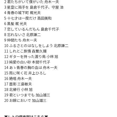
2 君たちがいて僕がいた 舟木一夫
3 星空に両手を 島倉千代子、守屋 浩
4 青春の城下町 梶光夫
5 十七才は一度だけ 高田美和
6 黒髪 梶 光夫
7 恋しているんだもん 島倉千代子
8 忘れないさ 北原謙二
9 仲間たち 舟木一夫
10 ふるさとのはなしをしよう 北原謙二
11 しれとこ旅情 森繁久彌
12 ギターを持った渡り鳥 小林 旭
13 純愛の白い砂 本間千代子
14 あゝ青春の胸の血は 舟木一夫
15 雨に咲く花 井上ひろし
16 絶唱 舟木一夫
17 面影 三島敏夫
18 北帰行 小林 旭
19 君といつまでも 加山雄三
20 お嫁においで 加山雄三
▼レトロ俱楽部はこちら▼