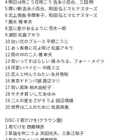
4 明日は咲こう花咲こう 吉永小百合、三田 明
5 寒い朝 吉永小百合、和田 弘とマヒナスターズ
6 北上夜曲 多摩幸子、和田 弘とマヒナスターズ
7 霧氷 橋 幸夫
8 空に星があるように 荒木一郎
9 湖愁 松島アキラ
10 白い花のブルース 平野こうじ
11 あゝ青春に花よ咲け 松島アキラ
12 雨の中の二人 橋 幸夫
13 若いってすばらしい 槇 みちる、フォー・メイツ
14 可愛いベイビー 中尾ミエ
15 恋人と呼んでみたい 永井秀和
16 東京ドドンパ娘 渡辺マリ
17 若い真珠 柏木由紀子
18 サチオ君 いしだあゆみ
19 二人の星をさがそうよ 田辺靖雄
20 世界は二人のために 佐良直美
DISC-3 君だけを(クラウン盤)
1 君だけを 西郷輝彦
2 草笛を吹こうよ 浜田光夫、三条江梨子
3 星のフラメンコ 西郷輝彦