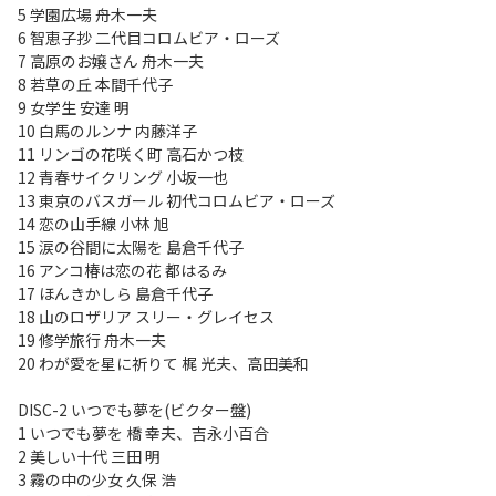
5 学園広場 舟木一夫
6 智恵子抄 二代目コロムビア・ローズ
7 高原のお嬢さん 舟木一夫
8 若草の丘 本間千代子
9 女学生 安達 明
10 白馬のルンナ 内藤洋子
11 リンゴの花咲く町 高石かつ枝
12 青春サイクリング 小坂一也
13 東京のバスガール 初代コロムビア・ローズ
14 恋の山手線 小林 旭
15 涙の谷間に太陽を 島倉千代子
16 アンコ椿は恋の花 都はるみ
17 ほんきかしら 島倉千代子
18 山のロザリア スリー・グレイセス
19 修学旅行 舟木一夫
20 わが愛を星に祈りて 梶 光夫、高田美和
DISC-2 いつでも夢を(ビクター盤)
1 いつでも夢を 橋 幸夫、吉永小百合
2 美しい十代 三田 明
3 霧の中の少女 久保 浩