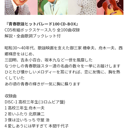
『青春歌謡ヒットパレード100 CD-BOX』
CD5枚組ボックスケース入り 全100曲収録
解説・全曲歌詞ブックレット付
昭和30～40年代、歌謡映画を支えた御三家 橋幸夫、舟木一夫、西
郷輝彦をはじめ、
三田明、吉永小百合、坂本九など一世を風靡した
なつかしの青春歌謡スター達の名曲の数々を一挙にお届けします
ひとたび懐かしいメロディーを耳にすれば、恋に友情に、胸を熱
くしていた
あの頃の青春の輝きが一気に胸に蘇ります
収録曲
DISC-1 高校三年生(コロムビア盤)
1 高校三年生 舟木一夫
2 若いふたり 北原謙二
3 僕は泣いちっち 守屋 浩
4 愛しあうには早すぎて 本間千代子