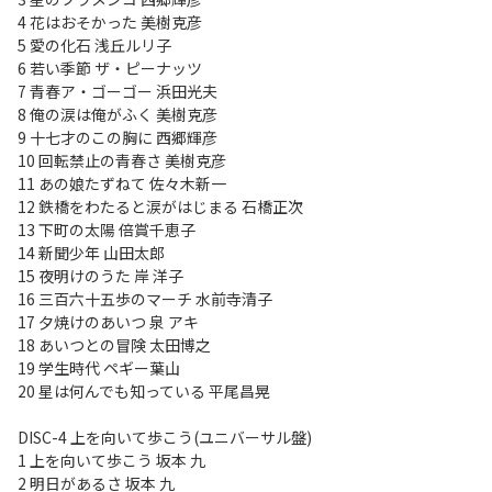
4 花はおそかった 美樹克彦
5 愛の化石 浅丘ルリ子
6 若い季節 ザ・ピーナッツ
7 青春ア・ゴーゴー 浜田光夫
8 俺の涙は俺がふく 美樹克彦
9 十七才のこの胸に 西郷輝彦
10 回転禁止の青春さ 美樹克彦
11 あの娘たずねて 佐々木新一
12 鉄橋をわたると涙がはじまる 石橋正次
13 下町の太陽 倍賞千恵子
14 新聞少年 山田太郎
15 夜明けのうた 岸 洋子
16 三百六十五歩のマーチ 水前寺清子
17 夕焼けのあいつ 泉 アキ
18 あいつとの冒険 太田博之
19 学生時代 ペギー葉山
20 星は何んでも知っている 平尾昌晃
DISC-4 上を向いて歩こう(ユニバーサル盤)
1 上を向いて歩こう 坂本 九
2 明日があるさ 坂本 九