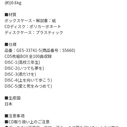
(約)0.6kg
■材質
ボックスケース・解説書：紙
CDディスク：ポリカーボネート
ディスクケース：プラスティック
■仕様
品番：GES-33741-5(商品番号：S5660)
CD5枚組BOX 全100曲収録
DISC-1(高校三年生)
DISC-2(いつでも夢を)
DISC-3(君だけを)
DISC-4(上を向いて歩こう)
DISC-5(愛と死をみつめて)
■生産国
日本
■注意事項
■CD取り扱い上のご注意