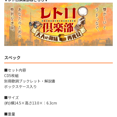
スペック
■セット内容
CD5枚組
別冊歌詞ブックレット・解説書
ボックスケース入り
■サイズ
(約)横14.5×高さ13.0×：6.3cm
■重量