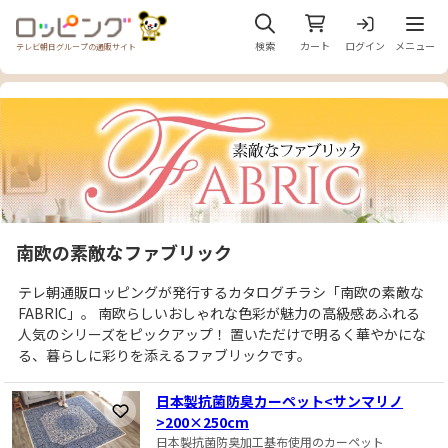
メニュ
検索
カート
ログイン
メニュー
テレビ朝日グループの通販サイト
南欧の素敵なファブリック
テレ朝通販ロッピングが発行するカタログチラシ「南欧の素敵な
FABRIC」。 南欧らしいおしゃれな色彩が魅力の高級感あふれる
人気のシリーズをピックアップ！ 置いただけで明るく華やかにな
る、暮らしに彩りを添えるファブリックです。
日本製抗菌防臭カーペット<サンマリノ
お気に入りに登録
>200×250cm
日本製抗菌防臭加工基布使用のカーペット