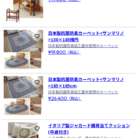
日本製抗菌防臭カーペット<サンマリノ
お気に入りに登録
>130×185楕円
日本製抗菌防臭加工基布使用のカーペット
¥19,800
（税込）
日本製抗菌防臭カーペット<サンマリノ
お気に入りに登録
>185×185cm
日本製抗菌防臭加工基布使用のカーペット
¥26,400
（税込）
イタリア製ジャカード織背当てクッション
お気に入りに登録
(中身付き)
ミモザ柄とラベンダー柄の背当てクッション