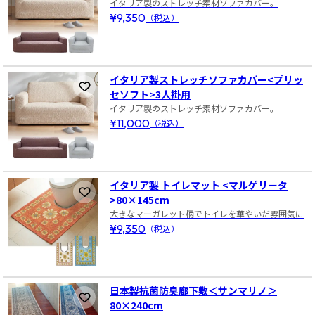
イタリア製のストレッチ素材ソファカバー。
¥9,350
（税込）
イタリア製ストレッチソファカバー<プリッ
お気に入りに登録
セソフト>3人掛用
イタリア製のストレッチ素材ソファカバー。
¥11,000
（税込）
イタリア製 トイレマット <マルゲリータ
お気に入りに登録
>80×145cm
大きなマーガレット柄でトイレを華やいだ雰囲気に
¥9,350
（税込）
日本製抗菌防臭廊下敷＜サンマリノ＞
お気に入りに登録
80×240cm