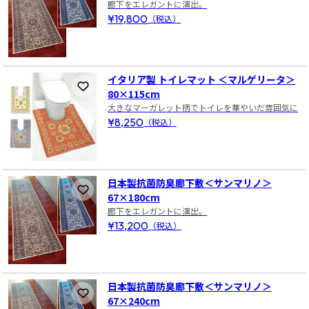
廊下をエレガントに演出。
¥19,800
（税込）
イタリア製 トイレマット ＜マルゲリータ＞
お気に入りに登録
80×115cm
大きなマーガレット柄でトイレを華やいだ雰囲気に
¥8,250
（税込）
日本製抗菌防臭廊下敷＜サンマリノ＞
お気に入りに登録
67×180cm
廊下をエレガントに演出。
¥13,200
（税込）
日本製抗菌防臭廊下敷＜サンマリノ＞
お気に入りに登録
67×240cm