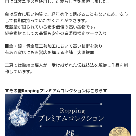
目にはオニキスを使用し、可愛らしさを表現しました。
金は腐食に強い物質で、経年劣化で錆びることもないため、安心
して長期間持っていただくことができます。
埋蔵量が限られている希少価値の高い鉱物です。
純金素材としての品質も安心の造幣局検定マーク入り
■金・銀・貴金属工芸加工において高い技術を誇り
有名百貨店にも直営店を構える老舗
大淵銀器
工房では熟練の職人が 受け継がれた伝統技法を駆使し作品を制
作しています。
▼その他Roppingプレミアムコレクションはこちら▼