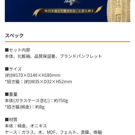
スペック
■セット内容
本体、化粧箱、品質保証書、ブランドパンフレット
■サイズ
(約)W170×D140×H180mm
*招き猫：(約)W35×D32×H52mm
■重量
本体(ガラスケース含む)：約750g
*招き猫(純金)：約8g
■材質
本体：純金、オニキス
ケース：ガラス、木、MDF、フェルト、真鍮、樹脂