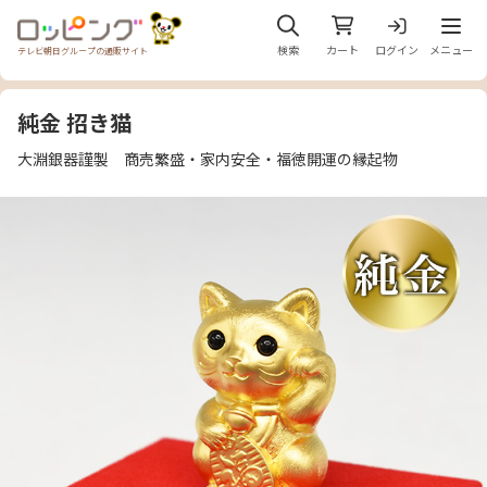
メニュ
検索
カート
ログイン
メニュー
テレビ朝日グループの通販サイト
純金 招き猫
大淵銀器謹製 商売繁盛・家内安全・福徳開運の縁起物