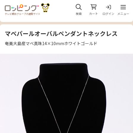
メニュ
検索
カート
ログイン
メニュー
テレビ朝日グループの通販サイト
マベパールオーバルペンダントネックレス
奄美大島産マベ真珠14×10mmホワイトゴールド