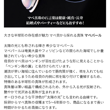
大きな半球形の存在感が魅力 マベ貝から採れる真珠
マベパール
太陽の光とも称される輝き 希少なマベパール
マベパールは奄美大島やフィリピンなどの限られた海域でしか養
殖されていない希少な真珠
母貝のマベ貝はペンギンが羽を広げたような形に見えることから
「ペンギン鳥の翼」と名付けられています。
潮流が早い海域に住んでいるので筋肉質が強く、核を入れても吐
き出してしまうため母貝の内側に核を貼り付けて養殖するため、
特徴のある半球形の真珠が形成されます。
真珠層は薄い結晶で構成されるため、外から入る光が反射され、
艶やかで光沢ある真珠が生まれます。
オーロラのような干渉色が“太陽の光"とも言われる由縁です。
採卵からマベ真珠の収穫まで5～6年掛かり、商品になるまで長い
時間がかかるため高価になります。