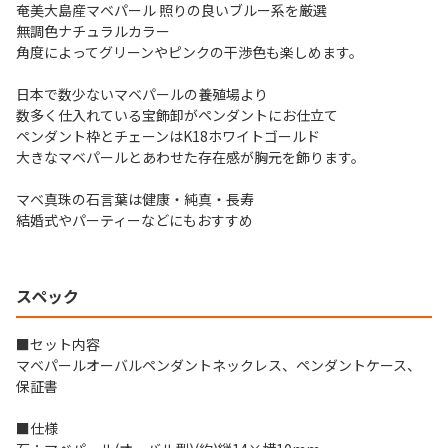
奄美大島産マベパール 照りの良いブルー系を厳選
無調色ナチュラルカラー
角度によってグリーンやピンクの干渉色も楽しめます。
日本で数少ないマベパールの養殖場より
数多く仕入れている宝飾卸がペンダントにお仕立て
ペンダント枠とチェーンはK18ホワイトゴールド
大きなマベパールとあわせた存在感が胸元を飾ります。
マベ真珠の石言葉は健康・純真・長寿
結婚式やパーティーなどにもおすすめ
スペック
■セット内容
マベパールオーバルペンダントネックレス、ペンダントケース、
保証書
■仕様