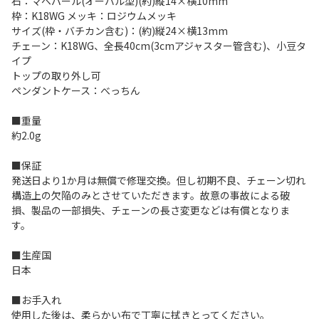
石：マベパール(オーバル型)(約)縦14×横10mm
枠：K18WG メッキ：ロジウムメッキ
サイズ(枠・バチカン含む)：(約)縦24×横13mm
チェーン：K18WG、全長40cm(3cmアジャスター管含む)、小豆タ
イプ
トップの取り外し可
ペンダントケース：べっちん
■重量
約2.0g
■保証
発送日より1か月は無償で修理交換。但し初期不良、チェーン切れ
構造上の欠陥のみとさせていただきます。故意の事故による破
損、製品の一部損失、チェーンの長さ変更などは有償となりま
す。
■生産国
日本
■お手入れ
使用した後は、柔らかい布で丁寧に拭きとってください。