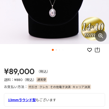
お気に入り
¥89,000
（税込）
送料：
（税込）
通常便
¥880
お支払い方法：
代引き
クレカ
その他電子決済
キャリア決済
13mmラウンド型
もございます