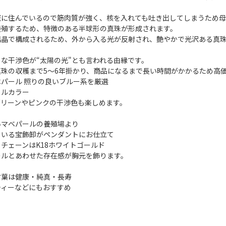
域に住んでいるので筋肉質が強く、核を入れても吐き出してしまうため
養殖するため、特徴のある半球形の真珠が形成されます。
結晶で構成されるため、外から入る光が反射され、艶やかで光沢ある真
な干渉色が“太陽の光"とも言われる由縁です。
珠の収穫まで5～6年掛かり、商品になるまで長い時間がかかるため高
パール 照りの良いブルー系を厳選
ラルカラー
グリーンやピンクの干渉色も楽しめます。
いマベパールの養殖場より
ている宝飾卸がペンダントにお仕立て
チェーンはK18ホワイトゴールド
ールとあわせた存在感が胸元を飾ります。
言葉は健康・純真・長寿
ティーなどにもおすすめ