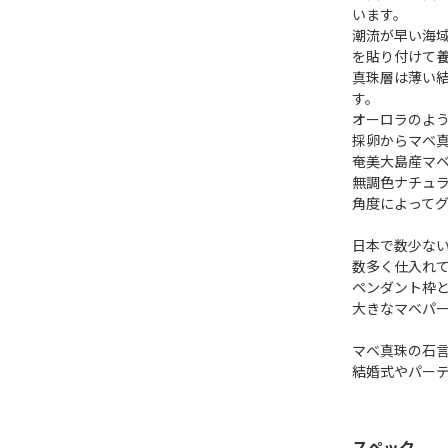
います。
潮流が早い海
を貼り付けて
真珠層は薄い
す。
オーロラのよう
採卵からマベ真
奄美大島産マベ
無調色ナチュ
角度によって
日本で数少な
数多く仕入れ
ペンダント枠と
大きなマベパ
マベ真珠の石
結婚式やパー
スペック