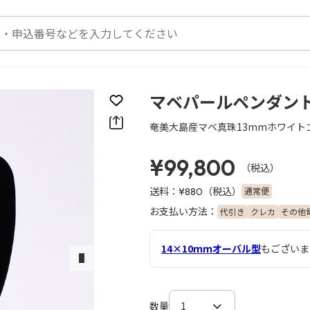
マベパールペンダン
お気に入りに登録
奄美大島産マベ真珠13mmホワイト
¥99,800
（税込）
送料：
（税込）
通常便
¥880
お支払い方法：
代引き
クレカ
その他
14×10ｍｍオーバル型
もございま
次のスライド
数量