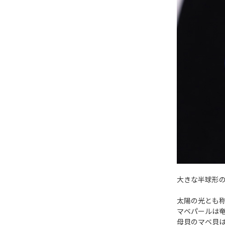
大きな半球形の
太陽の光とも称
マベパールは
母貝のマベ貝