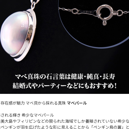
存在感が魅力 マベ貝から採れる真珠
マベパール
される輝き 希少なマベパール
奄美大島やフィリピンなどの限られた海域でしか養殖されていない希少
はペンギンが羽を広げたような形に見えることから「ペンギン鳥の翼」