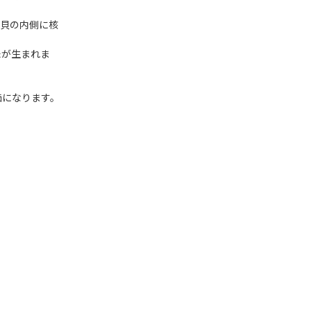
母貝の内側に核
珠が生まれま
価になります。