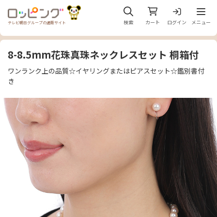
メニュ
検索
カート
ログイン
メニュー
テレビ朝日グループの通販サイト
8-8.5mm花珠真珠ネックレスセット 桐箱付
ワンランク上の品質☆イヤリングまたはピアスセット☆鑑別書付
き