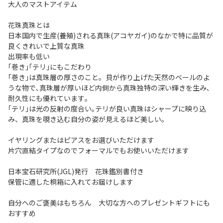
大人のマストアイテム
花珠真珠とは
日本国内で生産(養殖)される真珠(アコヤガイ)のなかで特に品質が
良くきれいで上質な真珠
出現率も低い
｢巻き｣｢テリ｣にもこだわり
｢巻き｣は真珠層の厚さのこと。貝が作り上げた天然のベールのよ
うな物で､真珠層が厚いほど内側から真珠独特の深い輝きを生み､
耐久性にも優れています｡
｢テリ｣は光の反射の度合い｡テリが良い真珠はシャープに映り込
み、真珠を覗き込む自分の姿が見えるほど美しい。
イヤリングまたはピアスをお選びいただけます
片穴直結タイプなのでフォーマルでもお使いいただけます
日本宝石研究所(JGL)発行 花珠鑑別書付き
保管に適した桐箱に入れてお届けします
自分へのご褒美はもちろん 大切な方へのプレゼントギフトにも
おすすめ