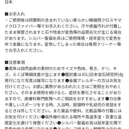
日本
■お手入れ
・ご使用後は研磨剤の含まれていない柔らかい眼鏡用クロスやマ
イクロファイバー等でお手入れください。汗や皮脂汚れが付着し
たまま保管されますと石や地金が変色等の品質劣化が生じる場合
があります。シルバー製留め具はご使用環境・経年変化で変色を
伴う金属になります。変色してしまった場合は専用クリーナー等
でお手入れください。
■注意事項
●真珠は自然由来の素材のためサイズや色味、巻き、テリ、キ
ズ、えくぼ等個体差が生じます●鑑別書はJGL(日本宝石研究所)社
発行になり写真は複写になります●金属アレルギーの方はお気を
付けください。お肌に異常があらわれたときはご使用をおやめく
ださい。そのまま使用を続けると、症状を悪化させることがあり
ますので、皮膚科専門医等へのご相談をおすすめします●力仕事
や激しいスポーツをする時、入浴時、就寝時や乳幼児の世話をす
るときは外してください。また薬品や飲料、化粧品等の付着には
お気を付けください●紫外線の当たる場所や高温多湿・急激な温
度変化を避けて保管ください●シルバー製留め具は経年変化等で
変色を伴う金属になります●ネックレス絡まり・緩衝防止のため