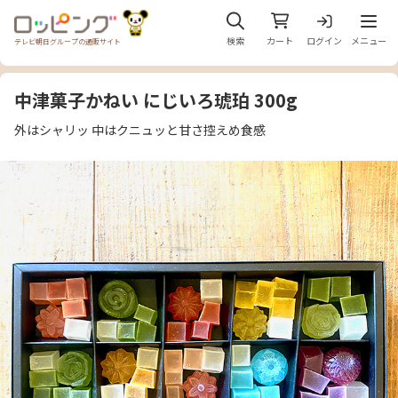
メニュ
検索
カート
ログイン
メニュー
テレビ朝日グループの通販サイト
中津菓子かねい にじいろ琥珀 300g
外はシャリッ 中はクニュッと甘さ控えめ食感