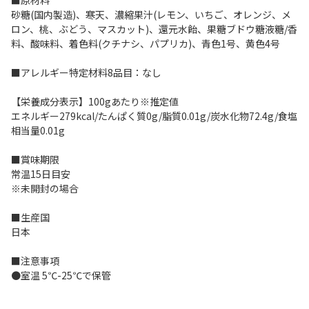
■原材料
砂糖(国内製造)、寒天、濃縮果汁(レモン、いちご、オレンジ、メ
ロン、桃、ぶどう、マスカット)、還元水飴、果糖ブドウ糖液糖/香
料、酸味料、着色料(クチナシ、パプリカ)、青色1号、黄色4号
■アレルギー特定材料8品目：なし
【栄養成分表示】100gあたり※推定値
エネルギー279kcal/たんぱく質0g/脂質0.01g/炭水化物72.4g/食塩
相当量0.01g
■賞味期限
常温15日目安
※未開封の場合
■生産国
日本
■注意事項
●室温 5℃-25℃で保管