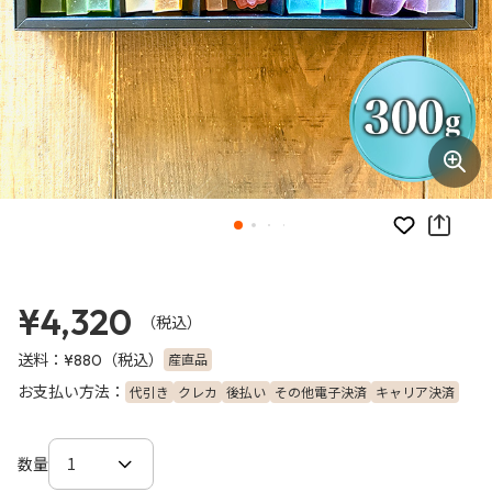
お気に入り
¥4,320
（税込）
送料：
（税込）
産直品
¥880
お支払い方法：
代引き
クレカ
後払い
その他電子決済
キャリア決済
数量