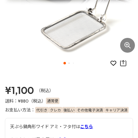
お気に入り
¥1,100
（税込）
送料：
（税込）
通常便
¥880
お支払い方法：
代引き
クレカ
後払い
その他電子決済
キャリア決済
天ぷら鍋角形ワイド アミ・フタ付は
こちら