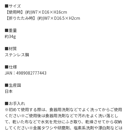
■サイズ
【使用時】(約)W7×D16×H16cm
【折りたたみ時】(約)W7×D16.5×H2cm
■重量
約34g
■材質
ステンレス鋼
■仕様
JAN：4989082777443
■生産国
日本
■お手入れ
※初めて使用する際は、食器用洗剤などでよく洗ってからご使用
ください※ご使用後は食器用洗剤などで汚れをよく洗い落とし
て、乾いた布などで水気を充分にふき取り、乾燥させてから収納
してください※金属タワシや研磨剤、塩素系洗剤や漂白剤などは