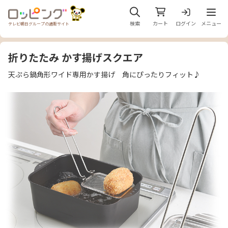
メニュ
検索
カート
ログイン
メニュー
テレビ朝日グループの通販サイト
折りたたみ かす揚げスクエア
天ぷら鍋角形ワイド専用かす揚げ 角にぴったりフィット♪