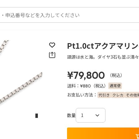
Pt1.0ctアクアマ
お気に入りに登録
語源は水と海。ダイヤ3石も並ぶ清
¥79,800
（税込）
送料：
（税込）
通常便
¥880
お支払い方法：
代引き
クレカ
その他
数量
次のスライド