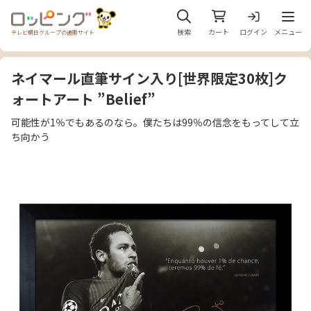
メニュ
検索
カート
ログイン
メニュー
テレビ朝日グループの通販サイト
ネイマール直筆サイン入り[世界限定30枚]ク
ォートアート ”Belief”
可能性が1％でもあるのなら。僕たちは99％の信念をもってして立
ち向かう