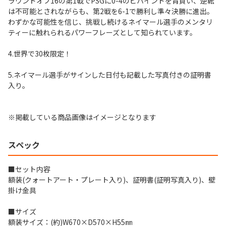
ラウンドオブ16の第1戦でPSGに0-4のビハインドを背負い、逆転
は不可能とされながらも、第2戦を6-1で勝利し準々決勝に進出。
わずかな可能性を信じ、挑戦し続けるネイマール選手のメンタリ
ティーに触れられるパワーフレーズとして知られています。
4.世界で30枚限定！
5.ネイマール選手がサインした日付も記載した写真付きの証明書
入り。
※掲載している商品画像はイメージとなります
スペック
■セット内容
額装(クォートアート・プレート入り)、証明書(証明写真入り)、壁
掛け金具
■サイズ
額装サイズ：(約)W670×D570×H55㎜