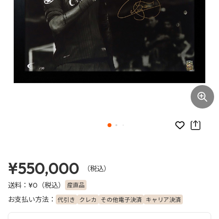
お気に入り
¥550,000
（税込）
送料：
（税込）
産直品
¥0
お支払い方法：
代引き
クレカ
その他電子決済
キャリア決済