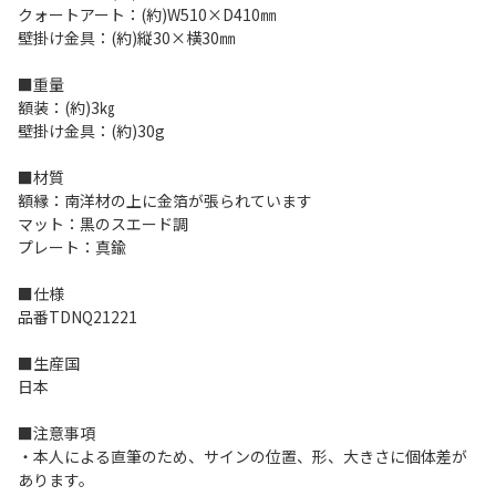
クォートアート：(約)W510×D410㎜
壁掛け金具：(約)縦30×横30㎜
■重量
額装：(約)3㎏
壁掛け金具：(約)30g
■材質
額縁：南洋材の上に金箔が張られています
マット：黒のスエード調
プレート：真鍮
■仕様
品番TDNQ21221
■生産国
日本
■注意事項
・本人による直筆のため、サインの位置、形、大きさに個体差が
あります。