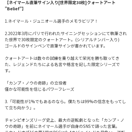
【ネイマール直筆サイン入り[世界限定30枚]クォートアート
”Belief”】
1.ネイマール・ジュニオール選手のメモラビリア！
2.2022年3月にパリで行われたサイニングセッションにて執筆され
た世界で30枚限定のクォートアート。(シリアルナンバー入り)
ゴールドのサインペンで直筆サインが書かれています。
クォートアートは数々の試練を乗り越えて栄光を勝ち取ってき
た、レジェンドたちによる名言や格言を記した限定シリーズで
す。
「カンプ・ノウの奇跡」の立役者
僅かな可能性を信じるパワーフレーズ
3.「可能性が1%でもあるのなら。僕たちは99%の信念をもってし
て立ち向かう」。
チャンピオンズリーグ史上、最大の逆転劇となった「カンプ・ノ
ウの奇跡」を前にネイマール選手が自身のSNSで語った言葉。