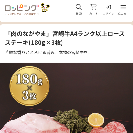
メニュ
検索
カート
ログイン
メニュー
テレビ朝日グループの通販サイト
「肉のながやま」宮崎牛A4ランク以上ロース
ステーキ(180g×3枚)
芳醇な香りととろける旨み。本物の宮崎牛を。