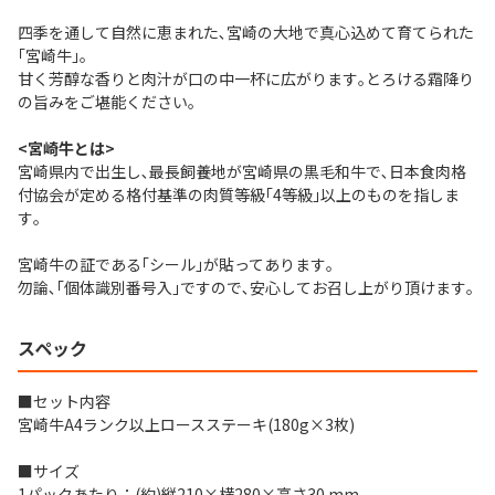
四季を通して自然に恵まれた､宮崎の大地で真心込めて育てられた
｢宮崎牛｣｡
甘く芳醇な香りと肉汁が口の中一杯に広がります｡とろける霜降り
の旨みをご堪能ください｡
<宮崎牛とは>
宮崎県内で出生し､最長飼養地が宮崎県の黒毛和牛で､日本食肉格
付協会が定める格付基準の肉質等級｢4等級｣以上のものを指しま
す｡
宮崎牛の証である｢シール｣が貼ってあります｡
勿論､｢個体識別番号入｣ですので､安心してお召し上がり頂けます｡
スペック
■セット内容
宮崎牛A4ランク以上ロースステーキ(180g×3枚)
■サイズ
1パックあたり：(約)縦210×横280×高さ30 mm