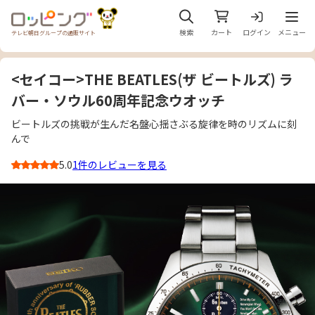
メニュ
検索
カート
ログイン
メニュー
テレビ朝日グループの通販サイト
<セイコー>THE BEATLES(ザ ビートルズ) ラ
バー・ソウル60周年記念ウオッチ
ビートルズの挑戦が生んだ名盤心揺さぶる旋律を時のリズムに刻
んで
5.0
1件のレビューを見る
3