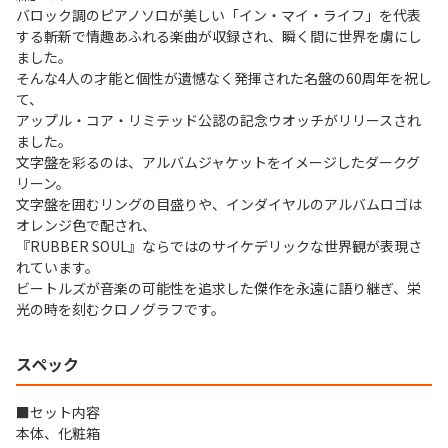
バロック調のピアノソロが美しい「イン・マイ・ライフ」を代表
する斬新で情趣あふれる楽曲が収録され、瞬く間に世界を虜にし
ました。
そんな4人の才能と個性が遺憾なく発揮された名盤の60周年を祝し
て、
アップル・コア・リミテッド公認の記念ウオッチがリリースされ
ました。
文字盤を彩るのは、アルバムジャケットをイメージしたダークグ
リーン。
文字盤を囲むリングの目盛りや、インダイヤルのアルバムロゴは
オレンジ色で配され、
『RUBBER SOUL』ならではのサイケデリックな世界観が表現さ
れています。
ビートルズが音楽の可能性を追求した傑作を永遠に語り継ぎ、栄
光の時を刻むクロノグラフです。
スペック
■セット内容
本体、化粧箱