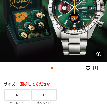
お気に入り
サイズ ：
選択してください
M
L
残りわずか
残りわずか