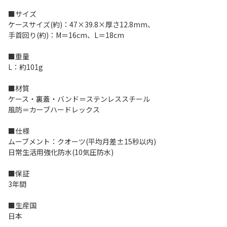
■サイズ
ケースサイズ(約)：47×39.8×厚さ12.8mm、
手首回り(約)：M＝16cm、L＝18cm
■重量
L：約101g
■材質
ケース・裏蓋・バンド＝ステンレススチール
風防＝カーブハードレックス
■仕様
ムーブメント：クオーツ(平均月差±15秒以内)
日常生活用強化防水(10気圧防水)
■保証
3年間
■生産国
日本