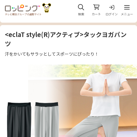
メニュ
検索
カート
ログイン
メニュー
テレビ朝日グループの通販サイト
<eclaT style(R)アクティブ>タックヨガパン
ツ
汗をかいてもサラッとしてスポーツにぴったり！