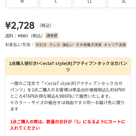
M
L
LL
3L
¥2,728
（税込）
送料：
（税込）
通常便
¥880
お支払い方法：
代引き
クレカ
後払い
その他電子決済
キャリア決済
2点購入値引き!＜eclaT style(R)アクティブ＞タックヨガパン
ツ
一度のご注文で「＜eclaT style(R)アクティブ＞タックヨガ
パンツ」を2点ご購入のお客様は単品合計価格税込5,456円の
ところ476円お得な税込4,980円にて販売いたします。
※カラー・サイズの組合せは自由です※同一お届け先に限り
ます
2点ご購入の際は、数量の合計が『2』になるようにカートに
入れてください