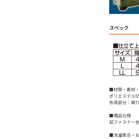
スペック
■材質・素材
ポリエステル55
布帛部分：綿7
■商品仕様
前ファスナー
■洗濯表示・