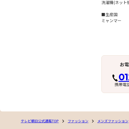
洗濯機(ネット
■生産国
ミャンマー
お電
01
携帯電
テレビ朝日公式通販TOP
ファッション
メンズファッション