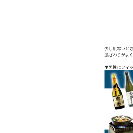
少し肌寒いと
肌ざわりがよ
▼男性にフィ