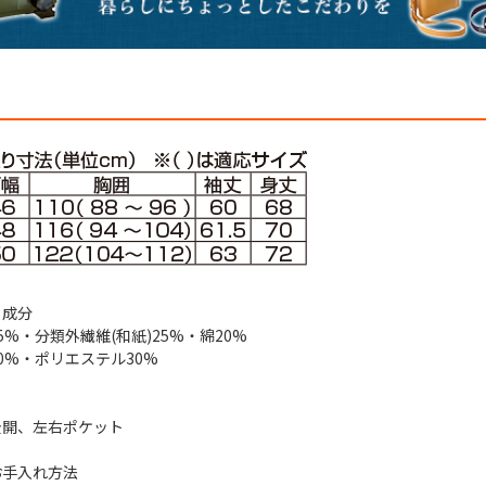
・成分
%・分類外繊維(和紙)25%・綿20%
0%・ポリエステル30%
全開、左右ポケット
お手入れ方法