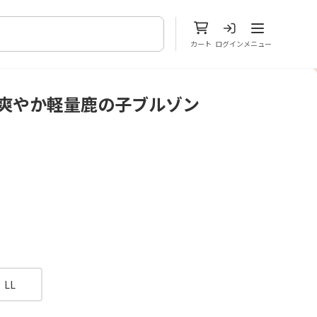
メニューを開
カート
ログイン
メニュー
〉爽やか軽量鹿の子ブルゾン
LL