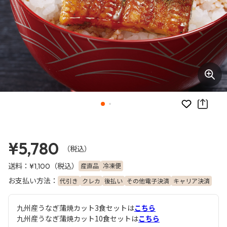
お気に入り
¥5,780
（税込）
送料：
（税込）
産直品
冷凍便
¥1,100
お支払い方法：
代引き
クレカ
後払い
その他電子決済
キャリア決済
九州産うなぎ蒲焼カット3食セットは
こちら
九州産うなぎ蒲焼カット10食セットは
こちら