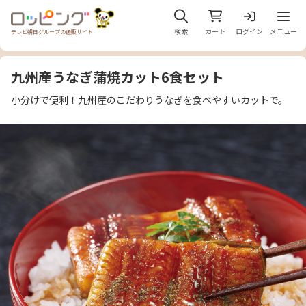
メニュ
検索
カート
ログイン
メニュー
テレビ朝日グループの通販サイト
九州産うなぎ蒲焼カット6食セット
小分けで便利！九州産のこだわりうなぎを食べやすいカットで。