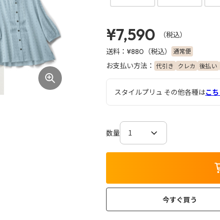
¥7,590
（税込）
送料：
（税込）
通常便
¥880
お支払い方法：
代引き
クレカ
後払い
スタイルプリュ その他各種は
こち
数量
今すぐ買う