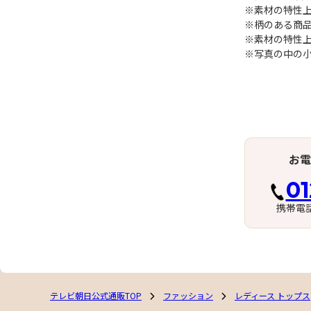
※素材の特性
※柄のある商
※素材の特性
※写真の中の
お電
01
携帯電
テレビ朝日公式通販TOP
ファッション
レディース トップス