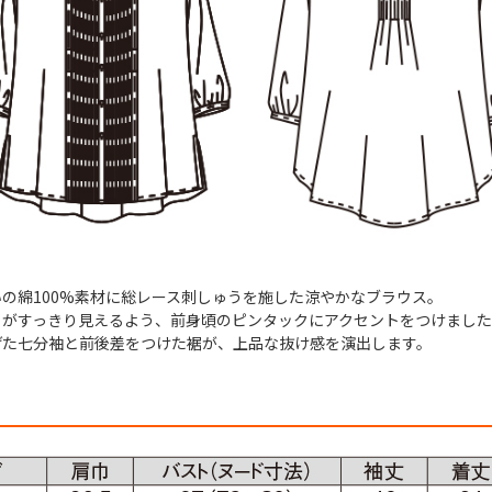
の綿100%素材に総レース刺しゅうを施した涼やかなブラウス。
トがすっきり見えるよう、前身頃のピンタックにアクセントをつけまし
げた七分袖と前後差をつけた裾が、上品な抜け感を演出します。