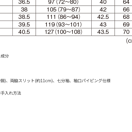
・成分
6個)、両脇スリット(約11cm)、七分袖、袖口パイピング仕様
お手入れ方法