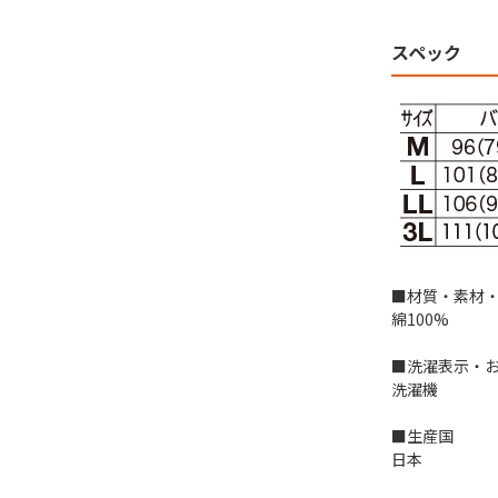
スペック
■材質・素材
綿100%
■洗濯表示・
洗濯機
■生産国
日本