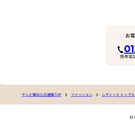
お電
01
携帯電
テレビ朝日公式通販TOP
ファッション
レディース トップス
ロ