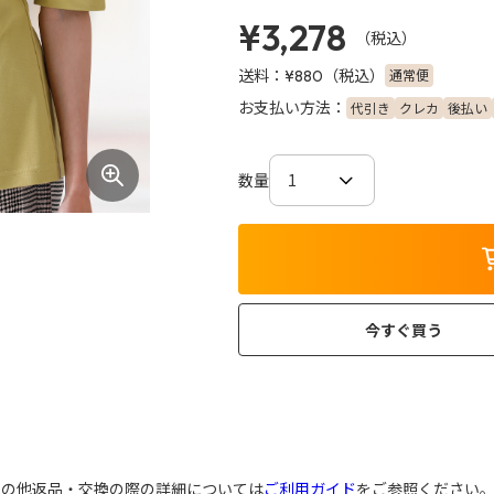
¥3,278
（税込）
送料：
（税込）
通常便
¥880
お支払い方法：
代引き
クレカ
後払い
数量
今すぐ買う
その他返品・交換の際の詳細については
ご利用ガイド
をご参照ください