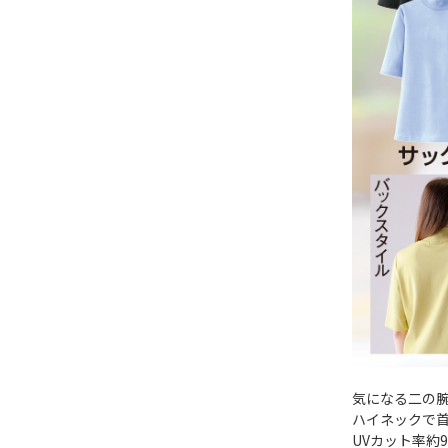
気になる二の
ハイネックで
UVカット率約