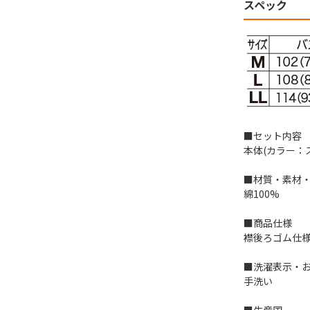
スペック
■セット内容
本体(カラー：
■材質・素材
綿100%
■商品仕様
襟後ろゴム仕
■洗濯表示・
手洗い