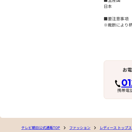
■生産国
日本
■要注意事項
※裁断により
お電
01
携帯電
テレビ朝日公式通販TOP
ファッション
レディース トップス