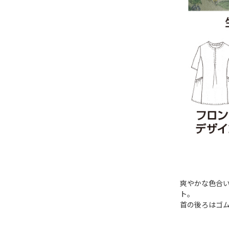
爽やかな色合
ト。
首の後ろはゴ