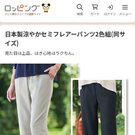
メニュ
検索
カート
ログイン
メニュー
テレビ朝日グループの通販サイト
日本製涼やかセミフレアーパンツ2色組(同サ
イズ)
見た目は上品、はき心地はラクちん。