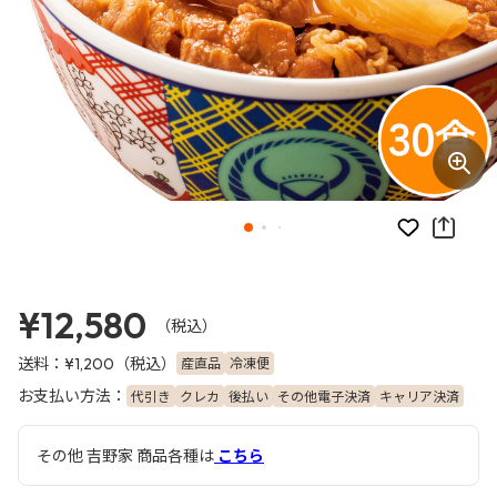
お気に入り
¥12,580
（税込）
送料：
（税込）
産直品
冷凍便
¥1,200
お支払い方法：
代引き
クレカ
後払い
その他電子決済
キャリア決済
その他 吉野家 商品各種は
こちら