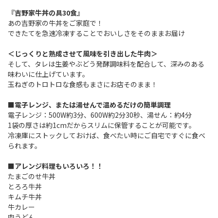
『吉野家牛丼の具30食』
あの吉野家の牛丼をご家庭で！
できたてを急速冷凍することでおいしさをそのままお届け
＜じっくりと熟成させて風味を引き出した牛肉＞
そして、タレは生姜やぶどう発酵調味料を配合して、深みのある
味わいに仕上げています。
玉ねぎのトロトロな食感もまさにお店そのまま！
■電子レンジ、または湯せんで温めるだけの簡単調理
電子レンジ：500W約3分、600W約2分30秒、湯せん：約4分
1袋の厚さは約1cmだからスリムに保管することが可能です。
冷凍庫にストックしておけば、食べたい時にご自宅ですぐに食べ
られます。
■アレンジ料理もいろいろ！！
たまごのせ牛丼
とろろ牛丼
キムチ牛丼
牛カレー
肉うどん