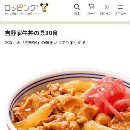
メニュ
検索
カート
ログイン
メニュー
テレビ朝日グループの通販サイト
吉野家牛丼の具30食
おなじみ「吉野家」の味をいつでも楽しめる！