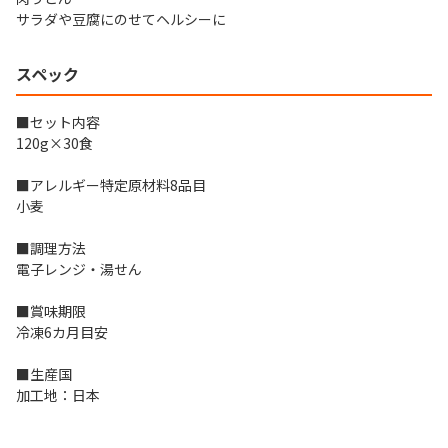
サラダや豆腐にのせてヘルシーに
スペック
■セット内容
120g×30食
■アレルギー特定原材料8品目
小麦
■調理方法
電子レンジ・湯せん
■賞味期限
冷凍6カ月目安
■生産国
加工地：日本