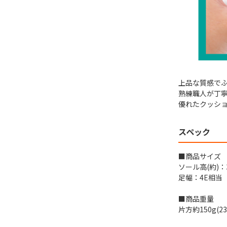
上品な質感で
熟練職人が丁
優れたクッショ
スペック
■商品サイズ
ソール高(約)：3
足幅：4E相当
■商品重量
片方約150g(23