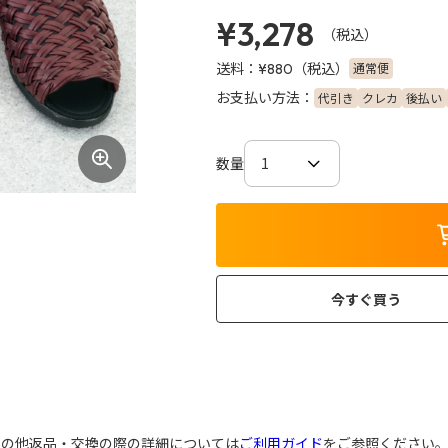
¥3,278
（税込）
送料：
（税込）
通常便
¥880
お支払い方法：
代引き
クレカ
後払い
数量
今すぐ買う
その他返品・交換の際の詳細については
ご利用ガイド
をご参照ください