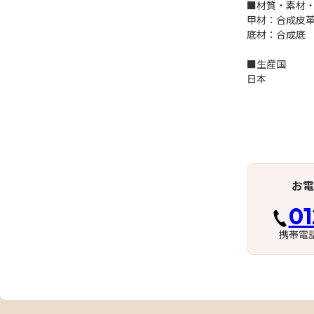
■材質・素材
甲材：合成皮
底材：合成底
■生産国
日本
お電
01
携帯電