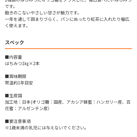
です。
飽きのこないやさしい甘さが魅力です。
一年を通して固まりづらく、パンにぬったり紅茶に入れたり幅広
く使えます。
スペック
■内容量
はちみつ1㎏×2本
■賞味期限
常温約1年目安
■生産国
加工地：日本(オリゴ糖：国産、アカシア蜂蜜：ハンガリー産、百
花蜜：アルゼンチン産）
■要注意事項
※1歳未満の乳児には与えないでください。