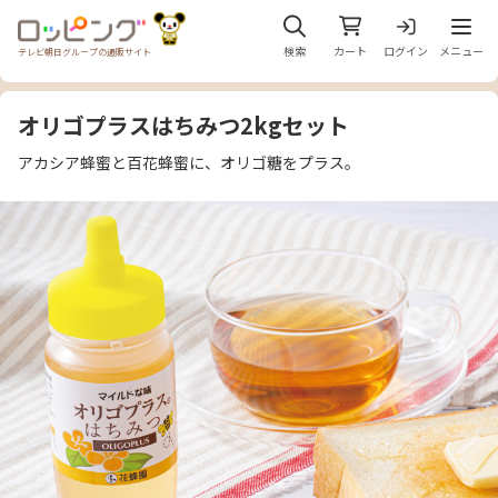
メニュ
検索
カート
ログイン
メニュー
テレビ朝日グループの通販サイト
オリゴプラスはちみつ2kgセット
アカシア蜂蜜と百花蜂蜜に、オリゴ糖をプラス。